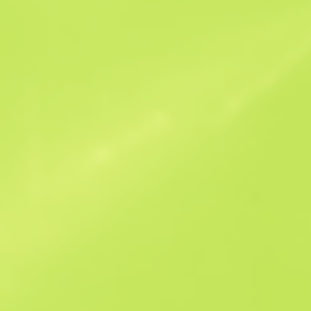
Podobne oferty
StatTrak
B
S
-
W
W
$0.84
F
T
$0.53
M
W
$0.69