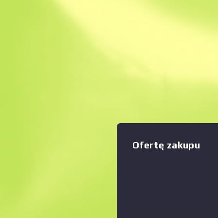
Natychmiastowa sp
Opis
Niezrozumiałe drugie dzieck
maszynowych - mały magazy
wada tej wszechstronnej bro
zasięgu. Miejska panorama 
Zwiększyć
:
ustępuje pełni Księżyca i n
czerwonemu niebu. Wypatruj
Kolekcja Pryzmatu
Оfertę zakupu