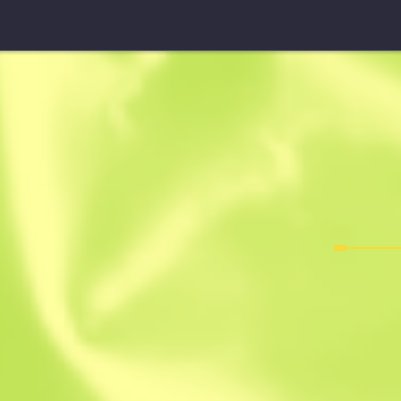
UMP-45
Wschód Ksi
F
T
0.1714
$
0.53
-
$
0.80
Anonymous sh
Członek od: 26.