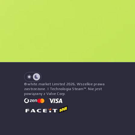
F
N
$2.05
StatTrak
See all offers
Zużycie
Tytuł
Wzór
Naklejki
&
Urok
Sprzedawc
See all offers
© white.market Limited 2026, Wszelkie prawa
zastrzeżone. | Technologia Steam™. Nie jest
powiązany z Valve Corp.