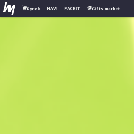
NAVI
FACEIT
Rynek
Gifts market
white.market
/
Pistolety maszynowe
/
UMP-45
/
Wschód Księżyca