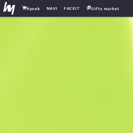
NAVI
FACEIT
Rynek
Gifts market
white.market
/
Pistolety maszynowe
/
UMP-45
/
Dym z lufy