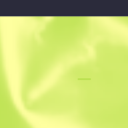
UMP-45
Dym z lufy
F
N
0.0687
$
2.12
-
$
2.91
Anonymous sh
Członek od: 6.1