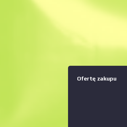
Natychmiastowa sp
Opis
Niezrozumiałe drugie dzieck
maszynowych - mały magazy
wada tej wszechstronnej bro
zasięgu. Broń została pokryt
Zwiększyć
:
rysunku wykonanego długop
Italy
Оfertę zakupu