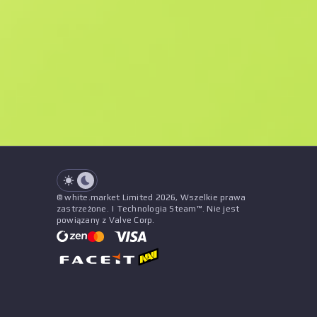
F
N
$2.12
Souvenir
See all offers
Zużycie
Tytuł
Wzór
Naklejki
&
Urok
Sprzedawc
See all offers
© white.market Limited 2026, Wszelkie prawa
zastrzeżone. | Technologia Steam™. Nie jest
powiązany z Valve Corp.