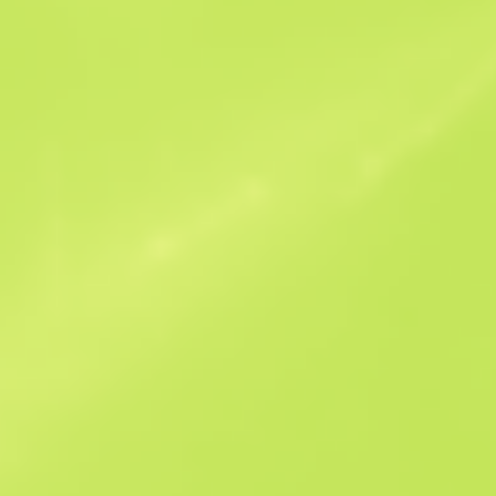
Podobne oferty
Souvenir
B
S
$0.13
W
W
$0.11
F
T
$0.11
M
W
$0.22