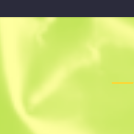
Obrzyn
Morris
F
T
0.2587
$
0.26
-
$
0.38
Anonymous sh
Członek od: 20.