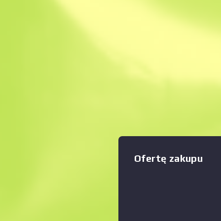
Natychmiastowa sp
Opis
Ten klasyczny obrzyn zadaje c
jednakże dzięki niskiej celn
i niskiej szybkostrzelności, l
Zwiększyć
:
zabijesz to, w co strzelisz. 
ręcznie malowanym wzorem 
kwiatów z wykorzystaniem j
noveau. Kolekcja Spektrum 
Оfertę zakupu