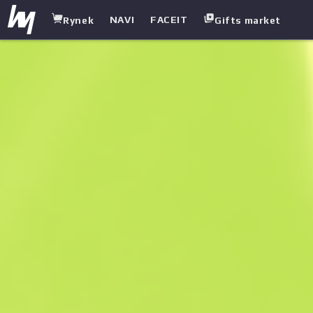
NAVI
FACEIT
Rynek
Gifts market
white.market
/
Broń ciężka
/
Obrzyn
/
Morris