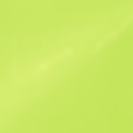
Podobne oferty
StatTrak
B
S
$0.13
W
W
$0.15
F
T
$0.26
M
W
$0.32