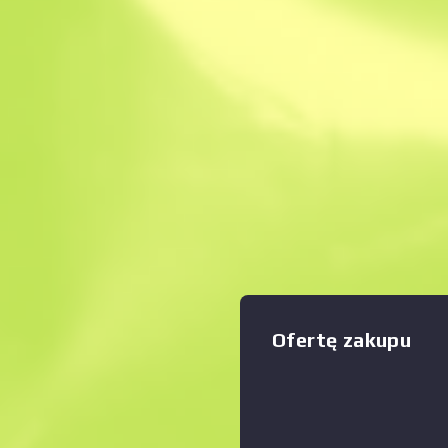
Natychmiastowa sp
Opis
Negev to bestia, która potr
przeciwników dzięki bardzo
zaporowemu, jeśli jesteś w 
czasu, by ją okiełznać. Ta pa
Zwiększyć
:
pomalowana farbą w sprayu, 
wyciętego kartonu i liści pa
Dziś piękno... jutro popiół. K
przedmiot został przyznany 
posiadaczowi żetonu operacj
Оfertę zakupu