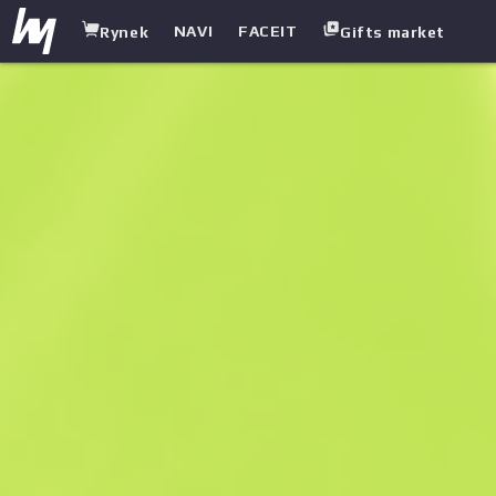
NAVI
FACEIT
Rynek
Gifts market
white.market
/
Broń ciężka
/
Negev
/
Palma