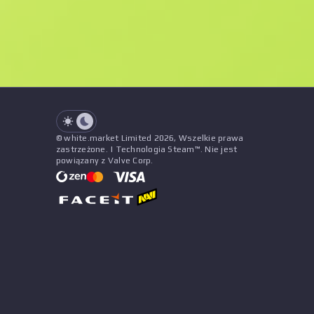
See all offers
Zużycie
Tytuł
Wzór
Naklejki
&
Urok
Sprzedawc
See all offers
© white.market Limited 2026, Wszelkie prawa
zastrzeżone. | Technologia Steam™. Nie jest
powiązany z Valve Corp.