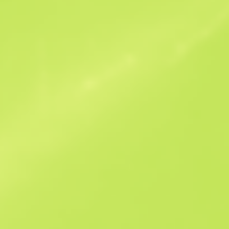
Podobne oferty
B
S
$15
W
W
$7.27
F
T
$3.42
M
W
$8.48
F
N
$80.76