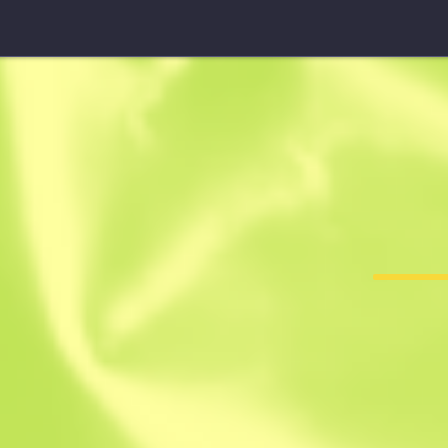
Negev
Palma
F
T
0.3215
$
3.42
-
$
5.61
Anonymous sh
Członek od: 27.