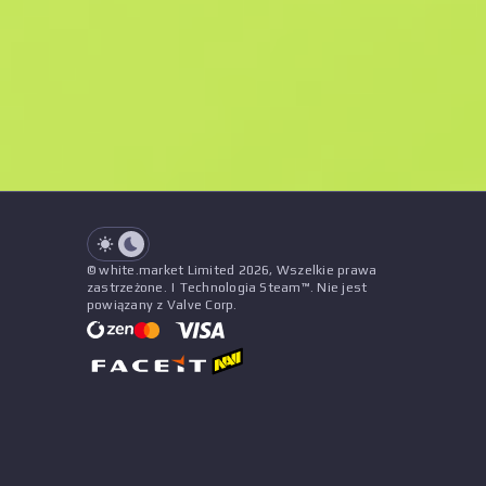
F
N
$58.89
StatTrak
See all offers
Zużycie
Tytuł
Wzór
Naklejki
&
Urok
Sprzedawc
See all offers
© white.market Limited 2026, Wszelkie prawa
zastrzeżone. | Technologia Steam™. Nie jest
powiązany z Valve Corp.