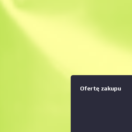
Natychmiastowa sp
Opis
Tańsza opcja dla graczy bez
efektywnie wypełnia lukę mi
mniej efektywnymi pistole
została inkrustowana złotem
wygrawerowano na niej obra
sobie życzysz. Kolekcja Chr
Оfertę zakupu