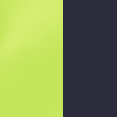
Zwiększyć
: