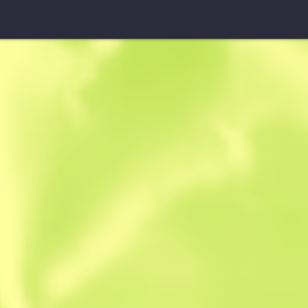
FAMAS
Dżin
B
S
0.9242
$
10.82
$
16.10
Anonymous sh
Członek od: 20.