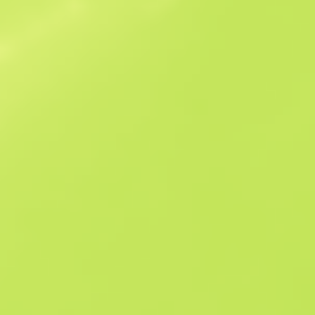
Podobne oferty
StatTrak
B
S
$10.82
W
W
$11.65
F
T
$12.22
M
W
$13.12