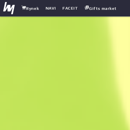
NAVI
FACEIT
Rynek
Gifts market
white.market
/
Karabiny
/
FAMAS
/
Dżin