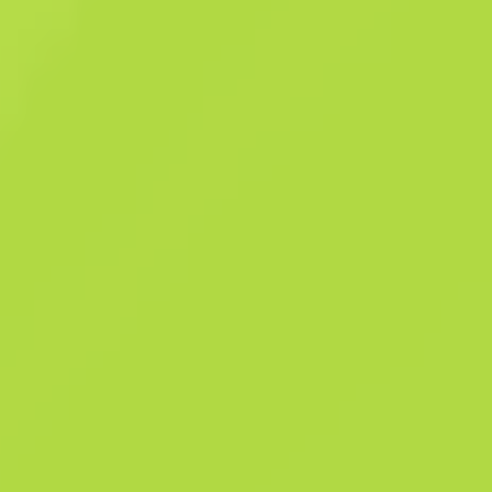
Równie drogi co potężny, Desert Eagle to pistolet-ikona, który ciężko
opanować, ale jest zaskakująco celny na dalekim zasięgu. Broń została
zalaminowana i wypełniona chwytem w kolorze popiołu oraz niebiesk
zamkiem. UWAGA: to replika i nie była testowana z użyciem ostrej
amunicji. Kolekcja Pryzmatu 2
Szczegóły
Kolekcja Pryzmatu 2
360
Patt
945
F
Historia sprzedaży