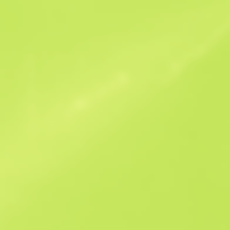
Podobne oferty
StatTrak
B
S
-
W
W
-
F
T
$117.87
M
W
$114.34