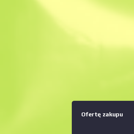
Natychmiastowa sp
Opis
Ten wielozadaniowy nóż tak
ząbkowane ostrze do rozry
Zwiększyć
:
kości i tkanek, a także ostry
Rękojeść z kompozytu zosta
za pomocą śrub z sześcioką
pomalowana w zebrę alumi
farbami o różnej przepuszcza
następnie pokryta warstwą 
kolorze pomidorowym. Valeria
zadawanie pytań... płaci mu 
odpowiedzi.
Оfertę zakupu