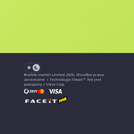
F
N
$129.25
StatTrak
See all offers
Zużycie
Cena
Tytuł
Wzór
Sprzedawca
See all offers
© white.market Limited 2026, Wszelkie prawa
zastrzeżone. | Technologia Steam™. Nie jest
powiązany z Valve Corp.