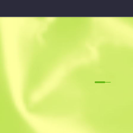
Nóż survivalowy (★)
Rzeź
M
W
0.1217
$
114.34
$
17
Anonymous sh
Członek od: 25.