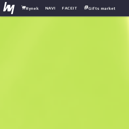
NAVI
FACEIT
Rynek
Gifts market
white.market
/
Noże
/
Nóż survivalowy
/
Rzeź