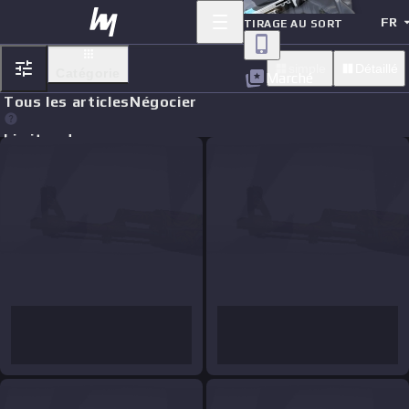
FR
TIRAGE AU SORT
simple
Détaillé
Catégorie
Marché
Tous les articles
Négocier
Limit orders