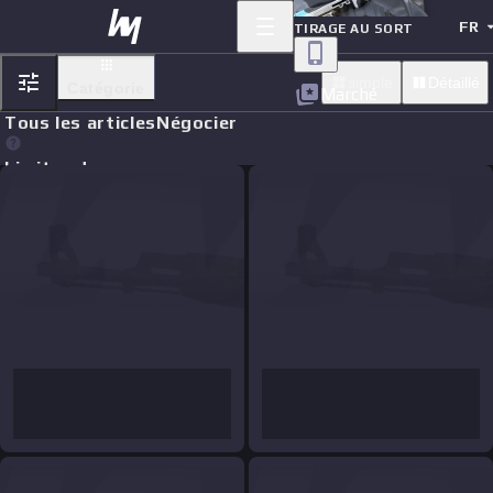
FR
TIRAGE AU SORT
simple
Détaillé
Catégorie
Marché
Tous les articles
Négocier
Limit orders