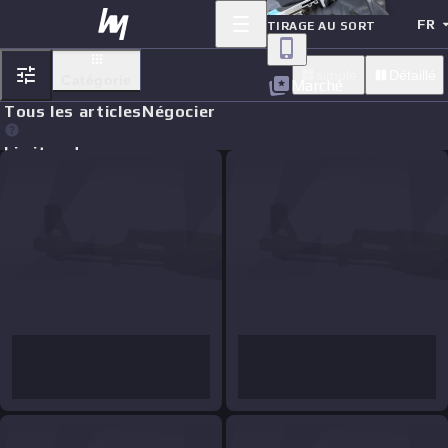
FR
TIRAGE AU SORT
simple
Détaillé
Catégorie
Marché
Tous les articles
Négocier
Limit orders