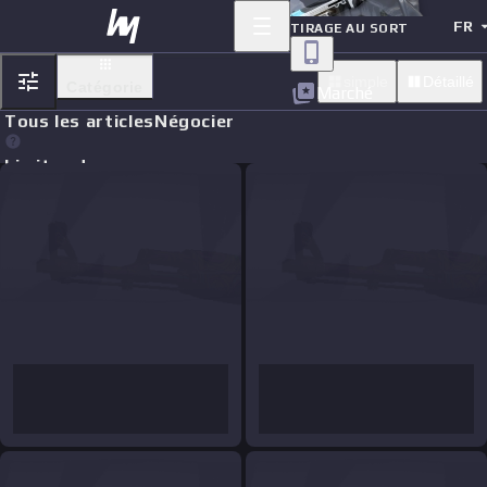
FR
TIRAGE AU SORT
simple
Détaillé
Catégorie
Marché
Tous les articles
Négocier
Limit orders