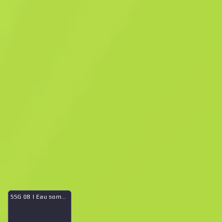
Caisse estivale eSports 2014
Caisse estivale eSports 2014
$
12.35
-
37
%
Acheter maintenant
$
19.82
Anonymous shop
Membre depuis : 28.09.2025
-
-
-
Transactions réussies
Note du vendeur
Délai de livraison
Vente Instantanée. Gagne du temps
Qu’est-ce qu’il y a dans la caisse
SSG 08 | Eau sombre