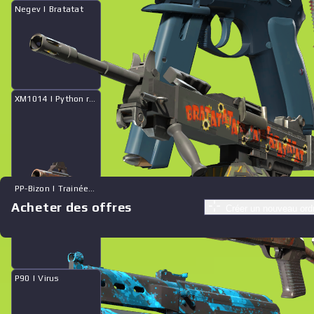
Negev | Bratatat
XM1014 | Python rouge
PP-Bizon | Trainées bleues
Acheter des offres
Créer un nouveau ord
Offres similaires
See all offers
P90 | Virus
Prix
Nom
Vendeur
See all offers