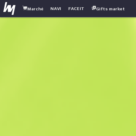
NAVI
FACEIT
Marché
Gifts market
white.market
/
Pistolets
/
P2000
/
Marécage