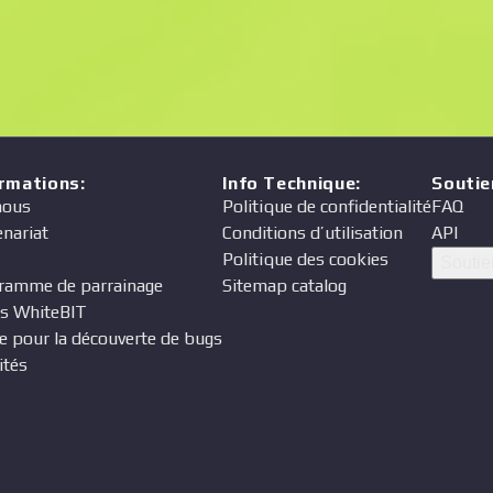
Prix
eur
ormations
:
Info Technique
:
Soutie
nous
Politique de confidentialité
FAQ
enariat
Conditions d’utilisation
API
Politique des cookies
Soutie
ramme de parrainage
Sitemap catalog
s WhiteBIT
e pour la découverte de bugs
ités