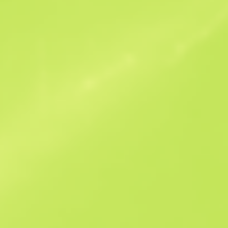
Offres similaires
B
S
$0.02
W
W
$0.02
F
T
$0.03
M
W
$0.05
F
N
$0.15