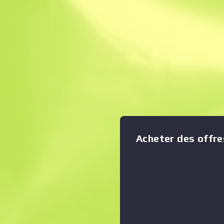
Vente Instantané
Description
Précis et facile à prendre en
fabrication allemande est u
manche qui est très efficace
sans protection. Cette arme 
Afficher le graphique en zoom
:
peinture métallique paillet
surprise Collection Boreal
Acheter des offre