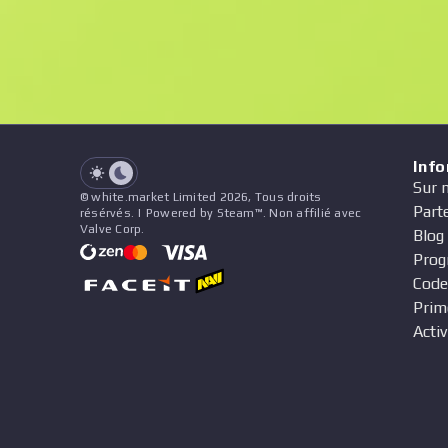
See all offers
Float
Nom
Modèle
Autocollants
&
Charme
Vend
See all offers
Inf
Sur 
© white.market Limited 2026, Tous droits
Part
résérvés. | Powered by Steam™. Non affilié avec
Valve Corp.
Blog
Prog
Code
Prim
Activ