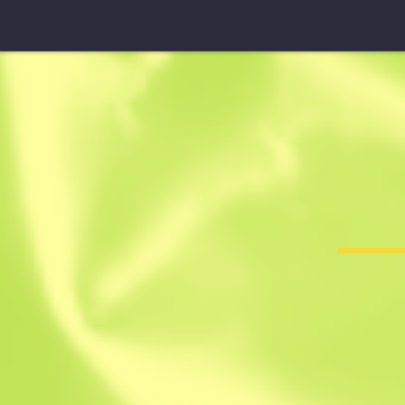
P2000
Marécage
F
T
0.2640
$
0.03
$
0.03
Egomen
Membre depuis 