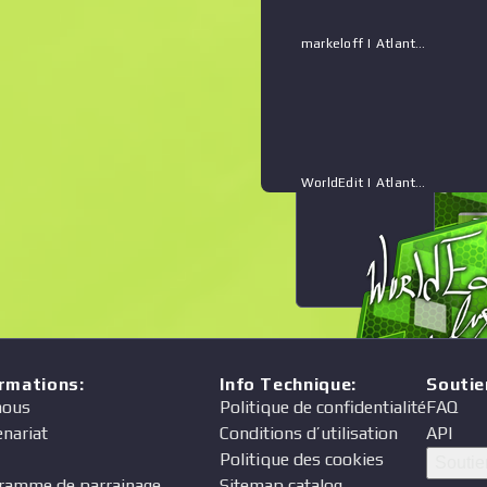
markeloff | Atlanta 2017
WorldEdit | Atlanta 2017
ormations
:
Info Technique
:
Soutie
nous
Politique de confidentialité
FAQ
enariat
Conditions d’utilisation
API
Politique des cookies
Soutie
ramme de parrainage
Sitemap catalog