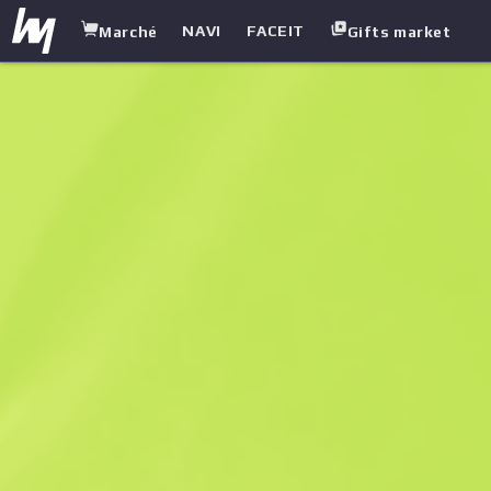
NAVI
FACEIT
Marché
Gifts market
white.market
/
Cases
/
Capsule
/
Flipsid3 Tactics | Atlanta 2017