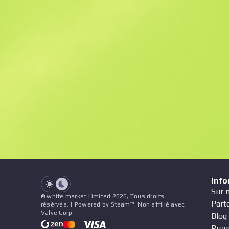
Offres similaires
See all offers
Prix
Nom
Vendeur
See all offers
Inf
Sur 
© white.market Limited 2026, Tous droits
Part
résérvés. | Powered by Steam™. Non affilié avec
Valve Corp.
Blog
Prog