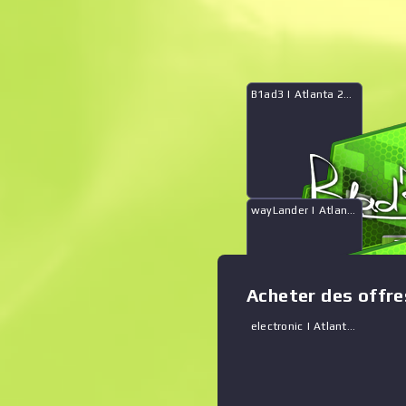
Qu’est-ce qu’il y a 
B1ad3 | Atlanta 2017
Afficher le graphique en zoom
:
wayLander | Atlanta 2017
Acheter des offre
electronic | Atlanta 2017