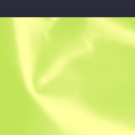
Capsule dédicacée
Flipsid3 Tac
$
13.03
$
16.39
Anonymous sh
Membre depuis 
Vente Instantané