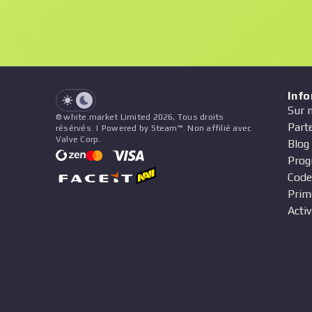
Float
Prix
Nom
Modèle
Vendeur
See all offers
Inf
Sur 
© white.market Limited 2026, Tous droits
Part
résérvés. | Powered by Steam™. Non affilié avec
Valve Corp.
Blog
Prog
Code
Prim
Activ