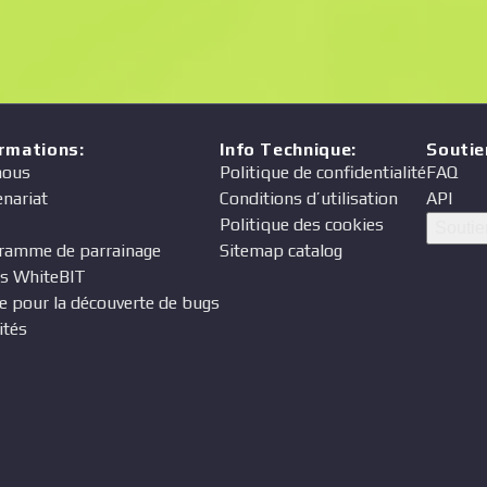
ormations
:
Info Technique
:
Soutie
nous
Politique de confidentialité
FAQ
enariat
Conditions d’utilisation
API
Politique des cookies
Soutie
ramme de parrainage
Sitemap catalog
s WhiteBIT
e pour la découverte de bugs
ités