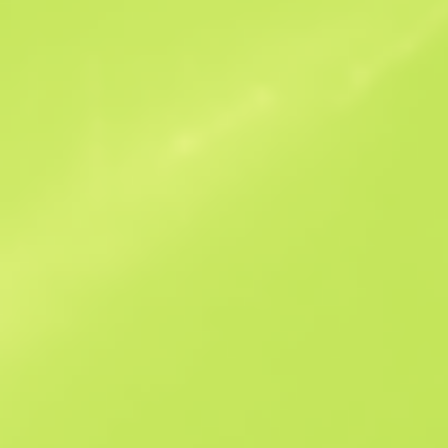
Offres similaires
B
S
$45.41
W
W
$45.63
F
T
$45.12
M
W
$77.82
F
N
$241.27
See all offers