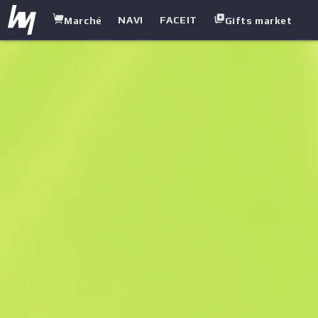
NAVI
FACEIT
Marché
Gifts market
white.market
/
Gants
/
Gants Spécialiste
/
Chevrotine