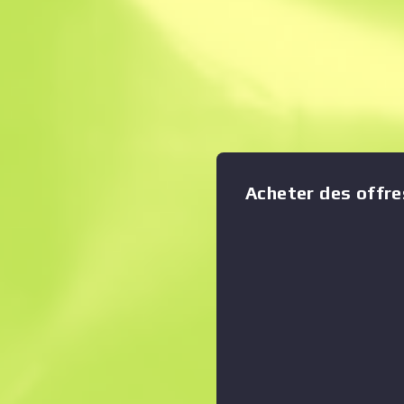
Vente Instantané
Description
Durables, perméables à l’air 
été conçus pour subir (et infl
Afficher le graphique en zoom
:
Ces gants pratiques sont pa
Acheter des offre