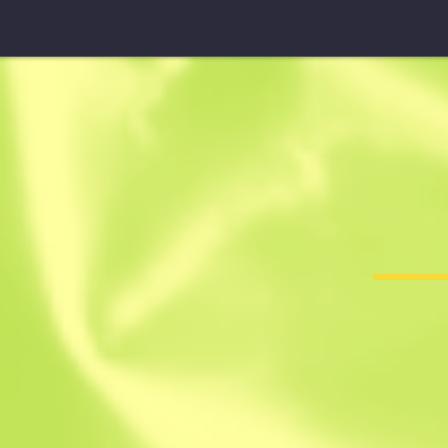
Gants de spécialiste (★)
Chevrotine
F
T
0.3615
$
45.12
$
66.90
Anonymous sh
Membre depuis 