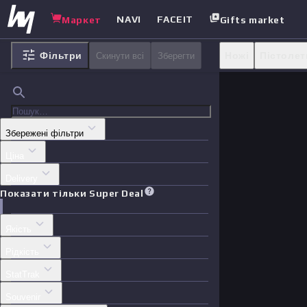
NAVI
FACEIT
Маркет
Gifts market
Фільтри
Ножі
Пістолет
Скинути всі
Зберегти
Наліпки
Футл
Збережені фільтри
Ціна
Delivery
Показати тільки Super Deal
Якість
Рідкість
StatTrak
Souvenir