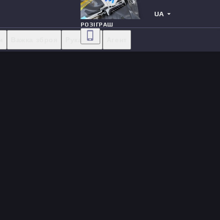
UA
РОЗІГРАШ
и
Важка зброя
Рукавиці
Агент