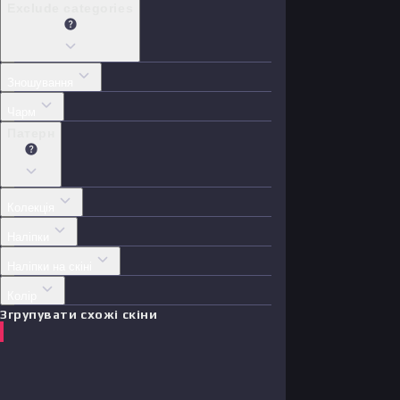
Exclude categories
Зношування
Чарм
Патерн
Колекція
Наліпки
Наліпки на скіні
Колір
Згрупувати схожі скіни