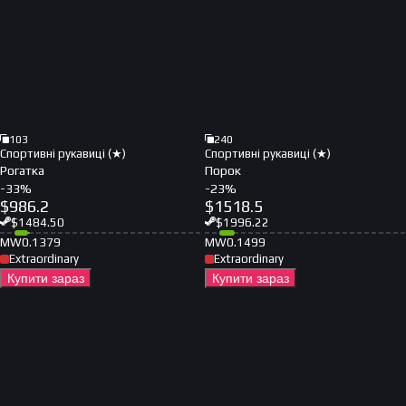
103
240
Спортивні рукавиці (★)
Спортивні рукавиці (★)
Рогатка
Порок
-
33
%
-
23
%
$
986.2
$
1518.5
$
1484.50
$
1996.22
MW
0.1379
MW
0.1499
Extraordinary
Extraordinary
Купити зараз
Купити зараз