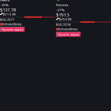
Омега
-
35
%
Рогатка
$
137.78
-
27
%
$
191.5
$
213.38
$
263.96
BS
0.7671
Extraordinary
BS
0.7078
Extraordinary
Купити зараз
Купити зараз