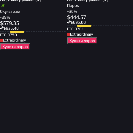
Порок
Окультизм
-
36
%
$
444.57
-
29
%
$
579.35
$
695.00
$
825.40
FT
0.3781
Extraordinary
FT
0.3750
Extraordinary
Купити зараз
Купити зараз