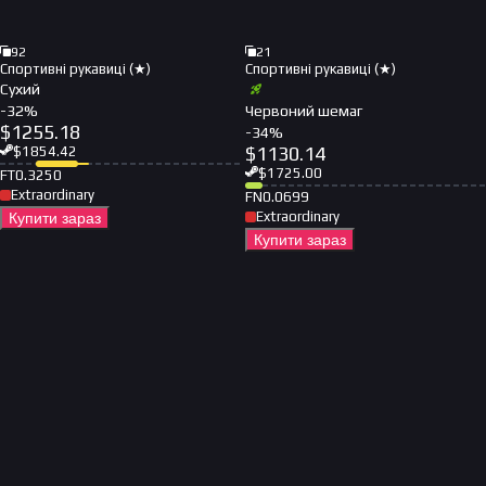
92
21
Спортивні рукавиці (★)
Спортивні рукавиці (★)
Сухий
-
32
%
Червоний шемаг
$
1255.18
-
34
%
$
1130.14
$
1854.42
$
1725.00
FT
0.3250
Extraordinary
FN
0.0699
Extraordinary
Купити зараз
Купити зараз