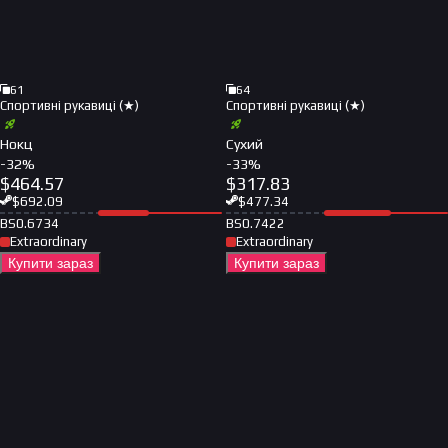
61
64
Спортивні рукавиці (★)
Спортивні рукавиці (★)
Нокц
Сухий
-
32
%
-
33
%
$
464.57
$
317.83
$
692.09
$
477.34
BS
0.6734
BS
0.7422
Extraordinary
Extraordinary
Купити зараз
Купити зараз