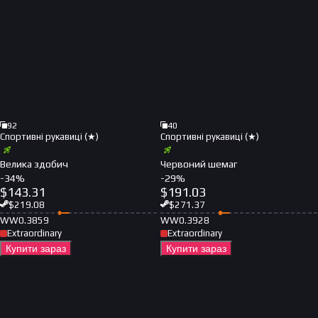
92
40
Спортивні рукавиці (★)
Спортивні рукавиці (★)
Велика здобич
Червоний шемаг
-
34
%
-
29
%
$
143.31
$
191.03
$
219.08
$
271.37
WW
0.3859
WW
0.3928
Extraordinary
Extraordinary
Купити зараз
Купити зараз