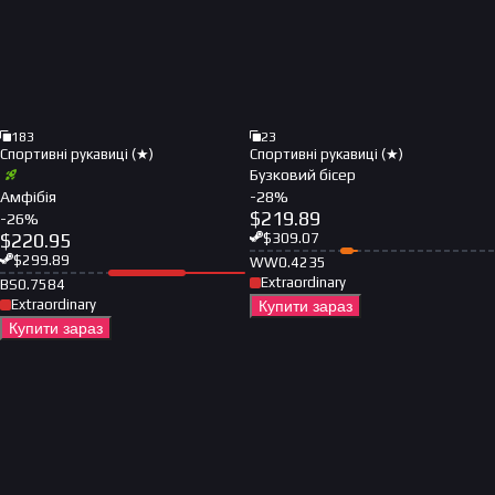
183
23
Спортивні рукавиці (★)
Спортивні рукавиці (★)
Бузковий бісер
Амфібія
-
28
%
$
219.89
-
26
%
$
220.95
$
309.07
$
299.89
WW
0.4235
Extraordinary
BS
0.7584
Extraordinary
Купити зараз
Купити зараз