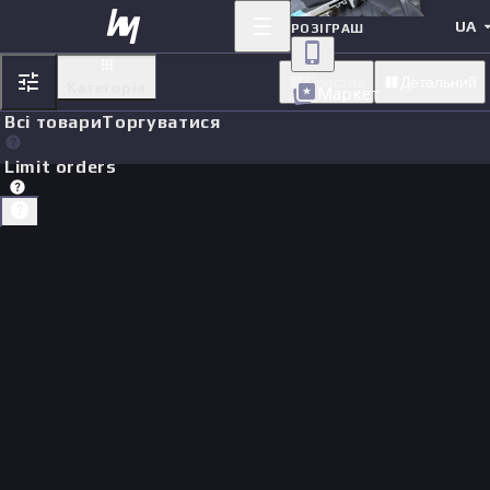
UA
РОЗІГРАШ
Простий
Детальний
Категорія
Маркет
Всі товари
Торгуватися
Limit orders