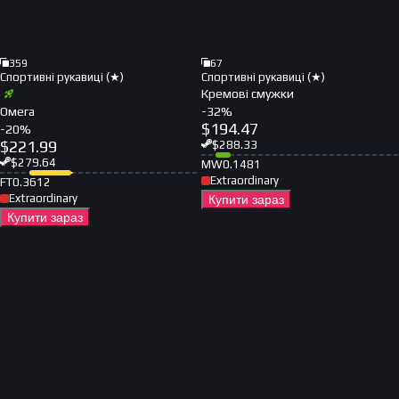
359
67
Спортивні рукавиці (★)
Спортивні рукавиці (★)
Кремові смужки
Омега
-
32
%
$
194.47
-
20
%
$
221.99
$
288.33
$
279.64
MW
0.1481
Extraordinary
FT
0.3612
Extraordinary
Купити зараз
Купити зараз