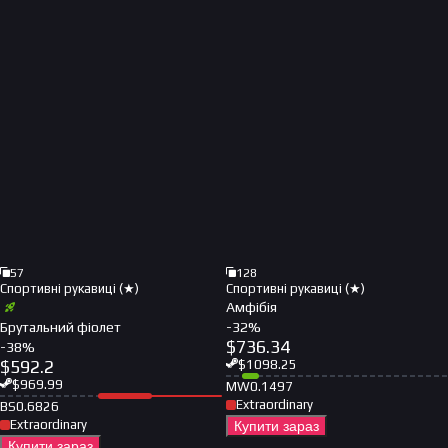
57
128
Спортивні рукавиці (★)
Спортивні рукавиці (★)
Амфібія
Брутальний фіолет
-
32
%
$
736.34
-
38
%
$
592.2
$
1098.25
$
969.99
MW
0.1497
Extraordinary
BS
0.6826
Extraordinary
Купити зараз
Купити зараз