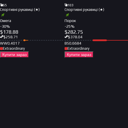
65
103
Спортивні рукавиці (★)
Спортивні рукавиці (★)
Омега
Порок
-
30
%
-
25
%
$
178.88
$
282.75
$
258.71
$
378.04
WW
0.4017
BS
0.6684
Extraordinary
Extraordinary
Купити зараз
Купити зараз