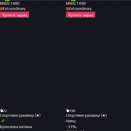
MW
0.1480
MW
0.1498
Extraordinary
Extraordinary
Купити зараз
Купити зараз
22
198
Спортивні рукавиці (★)
Спортивні рукавиці (★)
Нокц
Бронзова патина
-
31
%