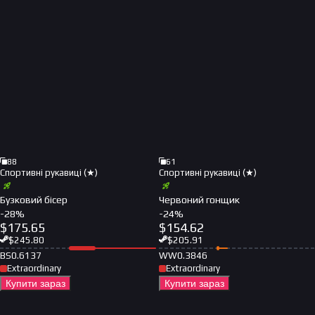
88
61
Спортивні рукавиці (★)
Спортивні рукавиці (★)
Бузковий бісер
Червоний гонщик
-
28
%
-
24
%
$
175.65
$
154.62
$
245.80
$
205.91
BS
0.6137
WW
0.3846
Extraordinary
Extraordinary
Купити зараз
Купити зараз