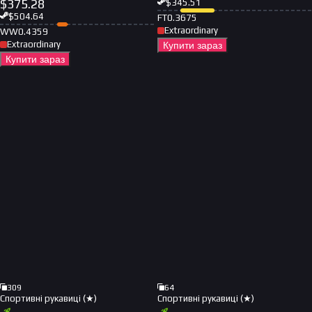
$
375.28
$
345.51
$
504.64
FT
0.3675
Extraordinary
WW
0.4359
Extraordinary
Купити зараз
Купити зараз
309
64
Спортивні рукавиці (★)
Спортивні рукавиці (★)