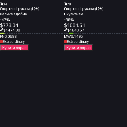
34
78
Спортивні рукавиці (★)
Спортивні рукавиці (★)
Велика здобич
Окультизм
-
47
%
-
38
%
$
778.04
$
1001.61
$
1474.90
$
1640.67
FN
0.0698
MW
0.1495
Extraordinary
Extraordinary
Купити зараз
Купити зараз