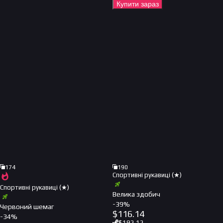
Купити зараз
174
190
Спортивні рукавиці (★)
Спортивні рукавиці (★)
Велика здобич
-
39
%
Червоний шемаг
$
116.14
-
34
%
$
192.12