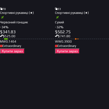
70
33
Спортивні рукавиці (★)
Спортивні рукавиці (★)
Червоний гонщик
Сухий
-
34
%
-
32
%
$
341.83
$
502.75
$
525.00
$
741.80
MW
0.1464
WW
0.3900
Extraordinary
Extraordinary
Купити зараз
Купити зараз