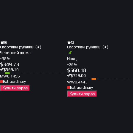
86
42
Спортивні рукавиці (★)
Спортивні рукавиці (★)
Червоний шемаг
-
38
%
Нокц
$
349.73
-
26
%
$
560.18
$
569.10
$
759.00
MW
0.1496
Extraordinary
WW
0.4443
Extraordinary
Купити зараз
Купити зараз