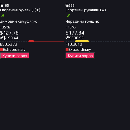
165
238
Спортивні рукавиці (★)
Спортивні рукавиці (★)
Зимовий камуфляж
Червоний гонщик
-
35
%
-
15
%
$
127.78
$
177.34
$
199.44
$
208.92
BS
0.5273
FT
0.3610
Extraordinary
Extraordinary
Купити зараз
Купити зараз