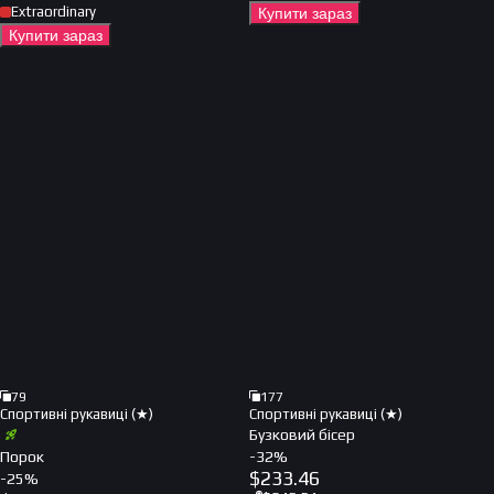
Extraordinary
Купити зараз
Купити зараз
79
177
Спортивні рукавиці (★)
Спортивні рукавиці (★)
Бузковий бісер
Порок
-
32
%
$
233.46
-
25
%