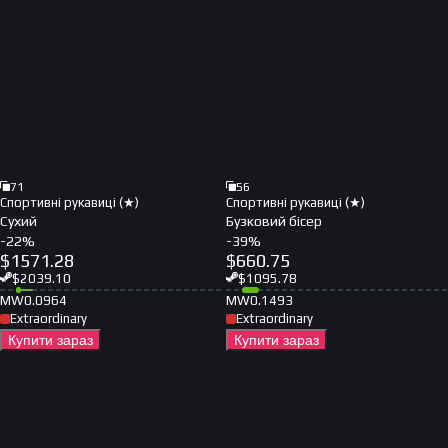
71
56
Спортивні рукавиці (★)
Спортивні рукавиці (★)
Сухий
Бузковий бісер
-
22
%
-
39
%
$
1571.28
$
660.75
$
2039.10
$
1095.78
MW
0.0964
MW
0.1493
Extraordinary
Extraordinary
Купити зараз
Купити зараз