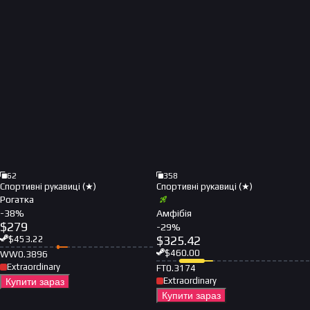
62
358
Спортивні рукавиці (★)
Спортивні рукавиці (★)
Рогатка
-
38
%
Амфібія
$
279
-
29
%
$
325.42
$
453.22
$
460.00
WW
0.3896
Extraordinary
FT
0.3174
Extraordinary
Купити зараз
Купити зараз