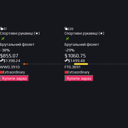
47
220
Спортивні рукавиці (★)
Спортивні рукавиці (★)
Брутальний фіолет
Брутальний фіолет
-
38
%
-
29
%
$
855.07
$
1060.75
$
1398.24
$
1499.48
WW
0.3910
FT
0.3691
Extraordinary
Extraordinary
Купити зараз
Купити зараз