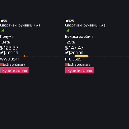
58
325
Спортивні рукавиці (★)
Спортивні рукавиці (★)
Полум’я
Велика здобич
-
34
%
-
29
%
$
123.37
$
147.47
$
189.29
$
208.00
WW
0.3941
FT
0.3609
Extraordinary
Extraordinary
Купити зараз
Купити зараз