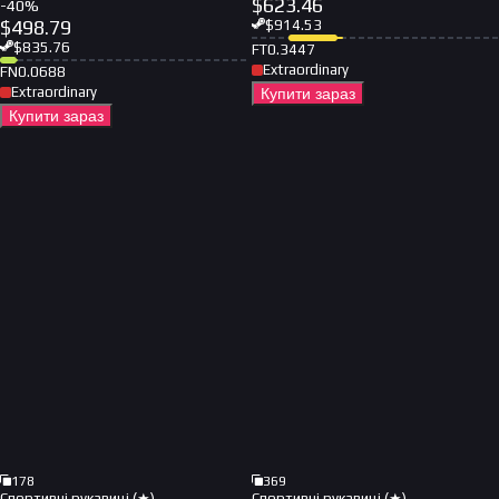
$
623.46
-
40
%
$
498.79
$
914.53
$
835.76
FT
0.3447
Extraordinary
FN
0.0688
Extraordinary
Купити зараз
Купити зараз
178
369
Спортивні рукавиці (★)
Спортивні рукавиці (★)