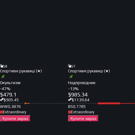
58
57
Спортивні рукавиці (★)
Спортивні рукавиці (★)
Окультизм
Надпровідник
-
47
%
-
13
%
$
479.1
$
985.34
$
905.45
$
1139.64
WW
0.3876
BS
0.7785
Extraordinary
Extraordinary
Купити зараз
Купити зараз