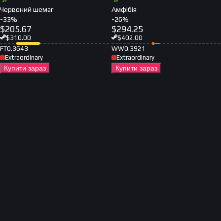
Червоний шемаг
Амфібія
-
33
%
-
26
%
$
205.67
$
294.25
$
310.00
$
402.00
FT
0.3643
WW
0.3921
Extraordinary
Extraordinary
Купити зараз
Купити зараз