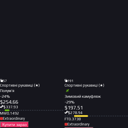
57
191
Спортивні рукавиці (★)
Спортивні рукавиці (★)
Полум’я
-
24
%
Зимовий камуфляж
$
254.66
-
29
%
$
197.51
$
337.93
$
278.94
MW
0.1492
Extraordinary
FT
0.3738
Extraordinary
Купити зараз