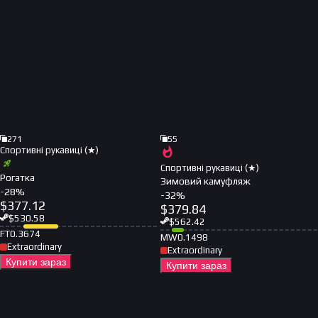
271
55
Спортивні рукавиці (★)
Спортивні рукавиці (★)
Рогатка
Зимовий камуфляж
-
28
%
-
32
%
$
377.12
$
379.84
$
530.58
$
562.42
FT
0.3674
MW
0.1498
Extraordinary
Extraordinary
Купити зараз
Купити зараз