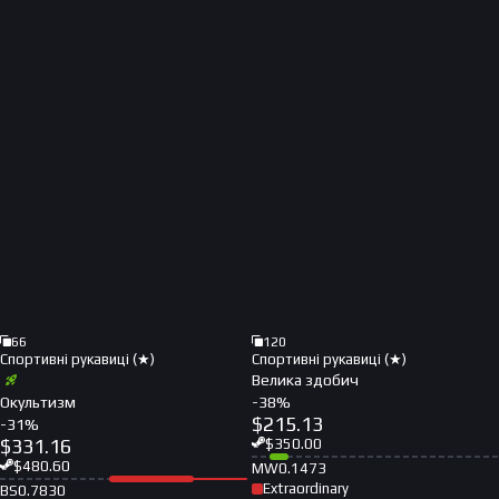
66
120
Спортивні рукавиці (★)
Спортивні рукавиці (★)
Велика здобич
Окультизм
-
38
%
$
215.13
-
31
%
$
331.16
$
350.00
$
480.60
MW
0.1473
Extraordinary
BS
0.7830