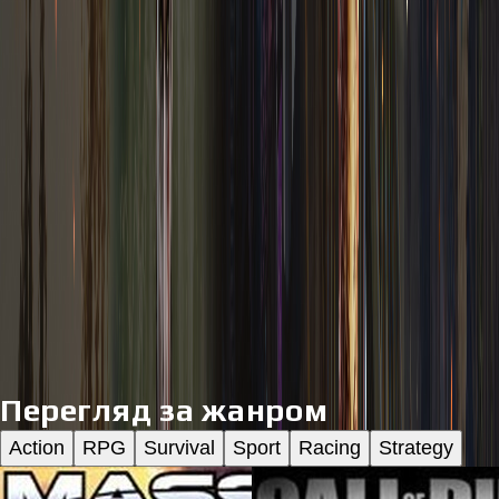
EA SPORTS FC 26 PC EA App CD Key
$
34.47
Steam
Palworld PC Steam CD Key
$
33.89
Перегляд за жанром
Action
RPG
Survival
Sport
Racing
Strategy