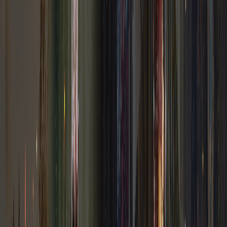
Steam
Crimson Desert PC Steam CD Key
$
64.06
EA