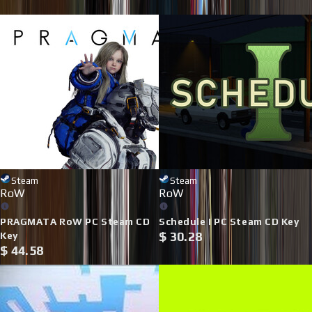
ринку.
Steam
Steam
RoW
RoW
PRAGMATA RoW PC Steam CD
Schedule I PC Steam CD Key
$
30.28
Key
$
44.58