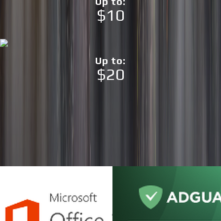
Up to
:
Steam
$10
RoW
Crimson Desert PC Steam CD
Key
$
64.06
Up to
:
$20
Програмне забезпечення
View all
Переглянь нашу колекцію програмного забезпечення за
найкращими цінами: від інструментів для підвищення
продуктивності до творчого софту.