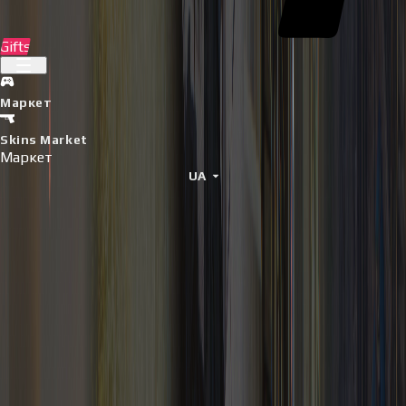
Gifts
Маркет
Skins Market
Маркет
UA
Все, що тобі потрібно, в
одному місці
Купуй цифрові ігрові ключі миттєво та безпечно.
Топові ігри
Отримай ключі для найпопулярніших ігор на маркеті.