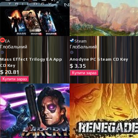
EA
Steam
Глобальний
Глобальний
Mass Effect Trilogy EA App
Anodyne PC Steam CD Key
$
3.35
CD Key
$
20.81
Купити зараз
Купити зараз