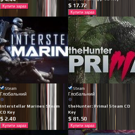
$
17.72
Купити зараз
Купити зараз
Steam
Steam
Глобальний
Глобальний
Interstellar Marines Steam
theHunter: Primal Steam CD
CD Key
Key
$
2.40
$
81.50
Купити зараз
Купити зараз