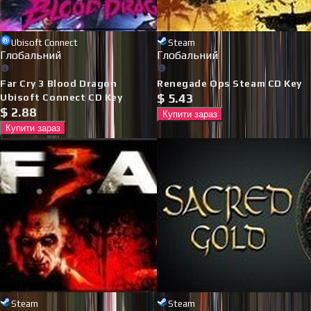
Ubisoft Connect
Steam
Глобальний
Глобальний
Far Cry 3 Blood Dragon
Renegade Ops Steam CD Key
$
5.43
Ubisoft Connect CD Key
$
2.88
Купити зараз
Купити зараз
Steam
Steam