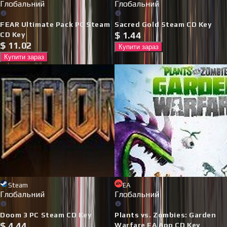
Глобальний
Глобальний
FEAR Ultimate Pack PC Steam
Sacred Gold Steam CD Key
$
1.44
CD Key
$
11.02
Купити зараз
Купити зараз
Steam
EA
Глобальний
Глобальний
Doom 3 PC Steam CD Key
Plants vs. Zombies: Garden
$
4.44
Warfare EA App CD Key