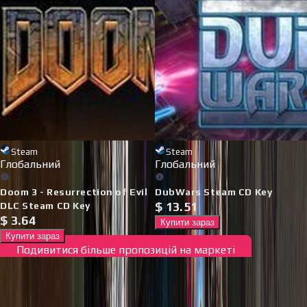
Steam
Steam
Глобальний
Глобальний
Doom 3 - Resurrection of Evil
DubWars Steam CD Key
$
13.51
DLC Steam CD Key
$
3.64
Купити зараз
Купити зараз
Подивитися більше пропозицій на маркеті
Новинки та тренди
Відкрий для себе найновіші та найпопулярніші ігри на