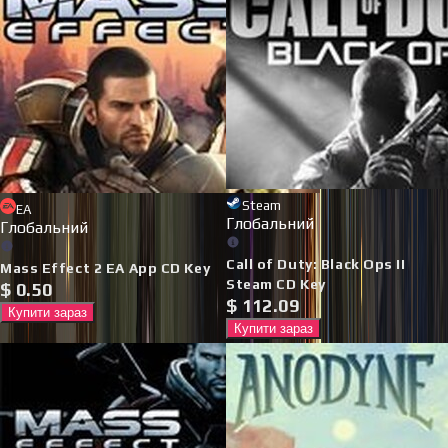
Steam
EA
Глобальний
Глобальний
Call of Duty: Black Ops II
Mass Effect 2 EA App CD Key
Steam CD Key
$
0.50
$
112.09
Купити зараз
Купити зараз