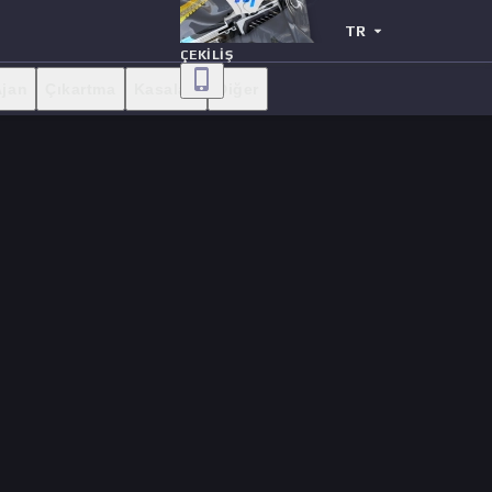
TR
ÇEKILIŞ
Ajan
Çıkartma
Kasaları
Diğer