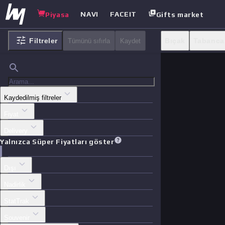
NAVI
FACEIT
Piyasa
Gifts market
Filtreler
Bıçak
Tabanca
Tümünü sıfırla
Kaydet
Kaydedilmiş filtreler
Fiyat
Delivery
Yalnızca Süper Fiyatları göster
Dışı
Nadirlik
StatTrak
Souvenir