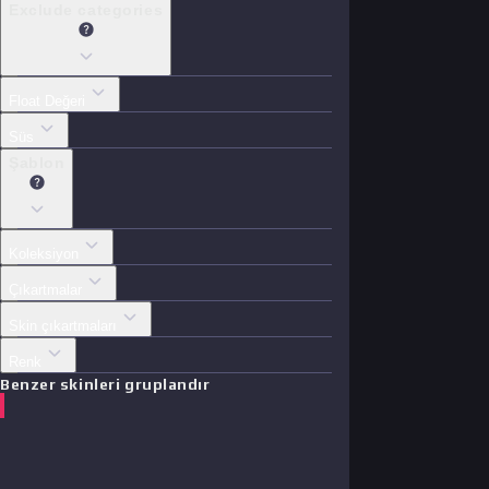
Exclude categories
Float Değeri
Süs
Şablon
Koleksiyon
Çıkartmalar
Skin çıkartmaları
Renk
Benzer skinleri gruplandır