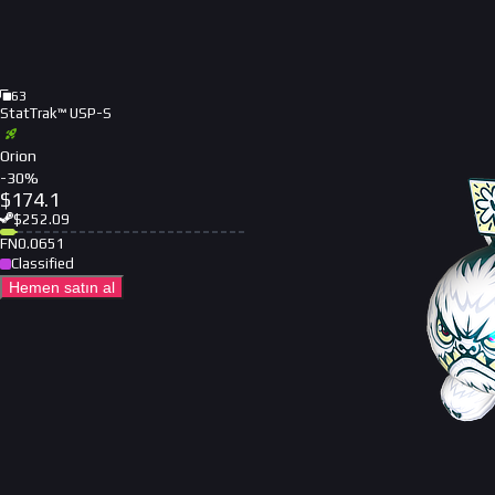
63
StatTrak™ USP-S
Orion
-
30
%
$
174.1
$
252.09
FN
0.0651
Classified
Hemen satın al