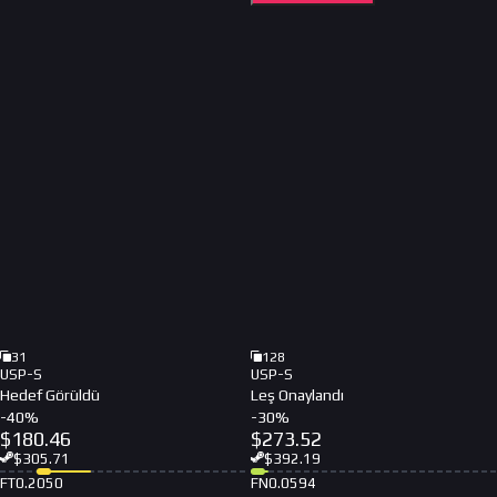
31
128
USP-S
USP-S
Hedef Görüldü
Leş Onaylandı
-
40
%
-
30
%
$
180.46
$
273.52
$
305.71
$
392.19
FT
0.2050
FN
0.0594