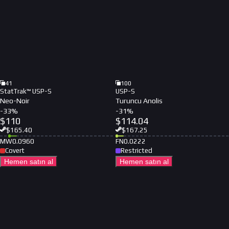
41
100
StatTrak™ USP-S
USP-S
Neo-Noir
Turuncu Anolis
-
33
%
-
31
%
$
110
$
114.04
$
165.40
$
167.25
MW
0.0960
FN
0.0222
Covert
Restricted
Hemen satın al
Hemen satın al