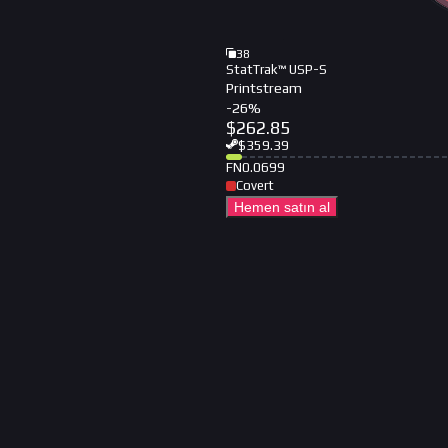
38
StatTrak™ USP-S
Printstream
-
26
%
$
262.85
$
359.39
FN
0.0699
Covert
Hemen satın al