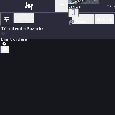
TR
ÇEKILIŞ
Lite Mod
Detaylı
Kategori
Piyasa
Tüm itemler
Pazarlık
Limit orders