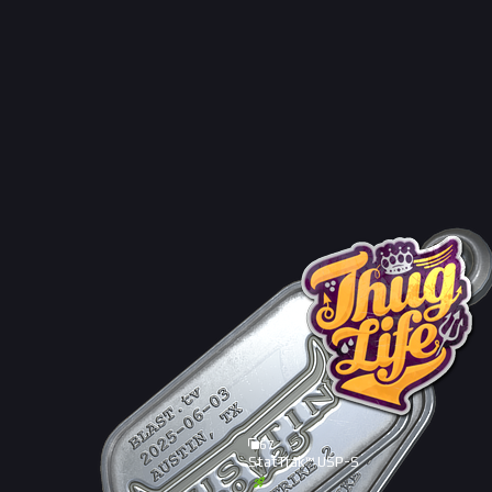
67
StatTrak™ USP-S