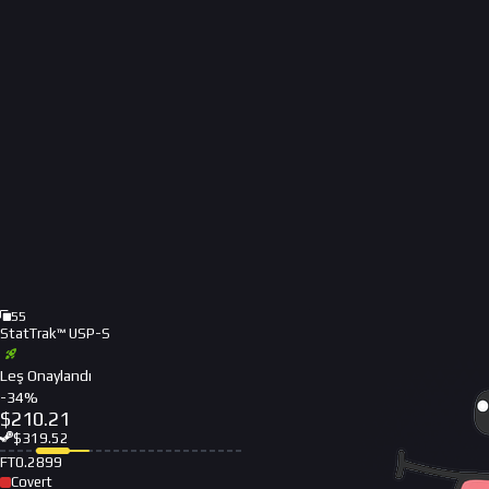
55
StatTrak™ USP-S
Leş Onaylandı
-
34
%
$
210.21
$
319.52
FT
0.2899
Covert