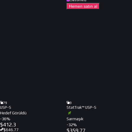
Hemen satın al
79
9
USP-S
StatTrak™ USP-S
Hedef Görüldü
-
36
%
Sarmaşık
$
412.3
-
32
%
$
359.77
$
646.77