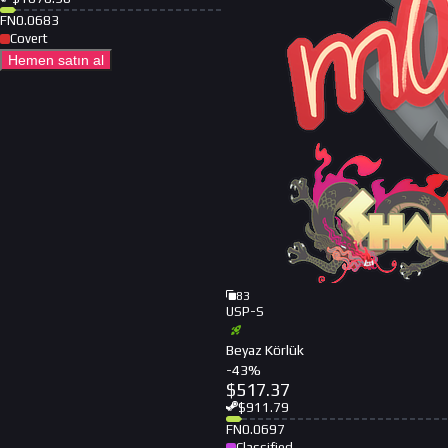
FN
0.0683
Covert
Hemen satın al
83
USP-S
Beyaz Körlük
-
43
%
$
517.37
$
911.79
FN
0.0697
Classified