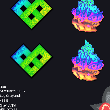
40
StatTrak™ USP-S
Leş Onaylandı
-
39
%
$
647.19
$
1070.96