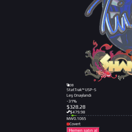
38
StatTrak™ USP-S
Leş Onaylandı
-
31
%
$
328.28
$
479.98
MW
0.1065
Covert
Hemen satın al