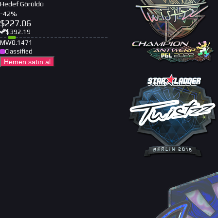
Hedef Görüldü
-
42
%
$
227.06
$
392.19
MW
0.1471
Classified
Hemen satın al