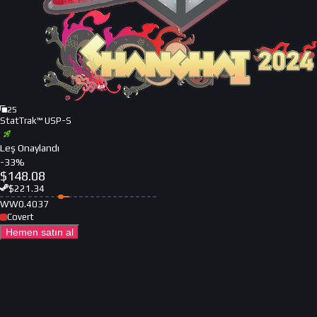
25
StatTrak™ USP-S
Leş Onaylandı
-
33
%
$
148.08
$
221.34
WW
0.4037
Covert
Hemen satın al