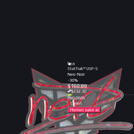
59
StatTrak™ USP-S
Neo-Noir
-
30
%
$
160.89
$
232.30
FN
0.0605
Covert
Hemen satın al