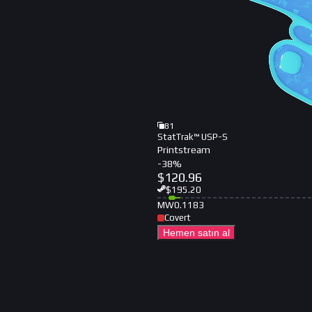
81
StatTrak™ USP-S
Printstream
-
38
%
$
120.96
$
195.20
MW
0.1183
Covert
Hemen satın al