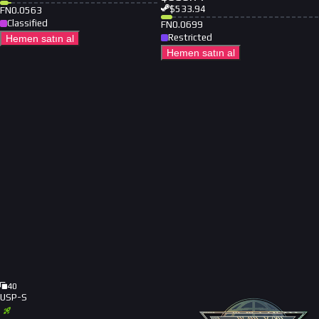
$
533.94
FN
0.0563
Classified
FN
0.0699
Restricted
Hemen satın al
Hemen satın al
40
USP-S