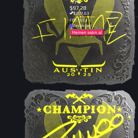
-
53
%
$
97.28
$
207.63
FT
0.1653
Restricted
Hemen satın al