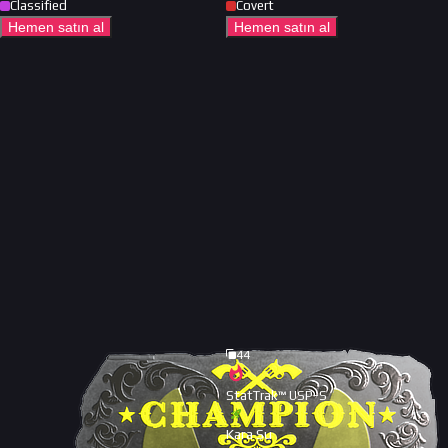
Classified
Covert
Hemen satın al
Hemen satın al
44
StatTrak™ USP-S
Kara Su