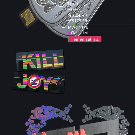
Orion
-
33
%
$
119.92
$
179.99
MW
0.1110
Classified
Hemen satın al