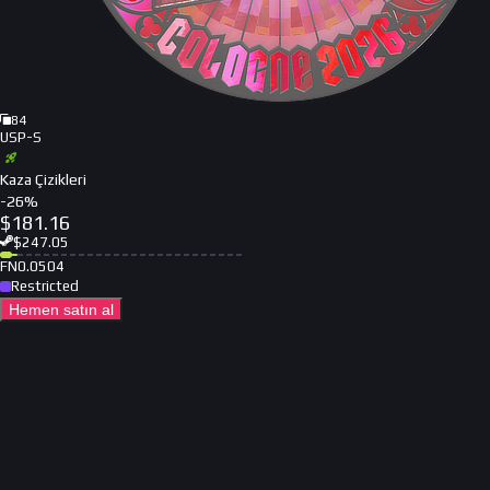
84
USP-S
Kaza Çizikleri
-
26
%
$
181.16
$
247.05
FN
0.0504
Restricted
Hemen satın al