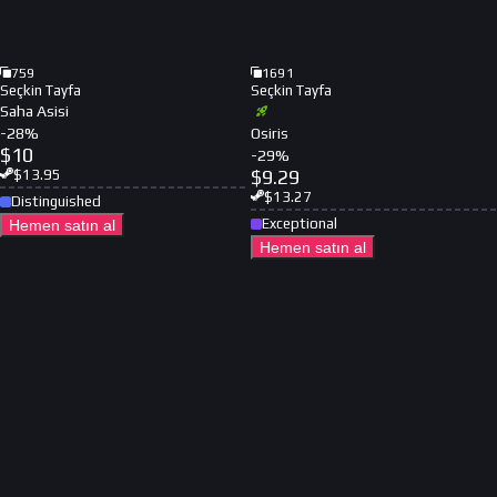
759
1691
Seçkin Tayfa
Seçkin Tayfa
Saha Asisi
-
28
%
Osiris
$
10
-
29
%
$
9.29
$
13.95
$
13.27
Distinguished
Exceptional
Hemen satın al
Hemen satın al