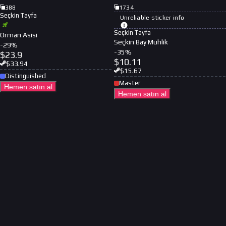
388
1734
Seçkin Tayfa
Unreliable sticker info
Seçkin Tayfa
Orman Asisi
Seçkin Bay Muhlik
-
29
%
-
35
%
$
23.9
$
10.11
$
33.94
$
15.67
Distinguished
Master
Hemen satın al
Hemen satın al