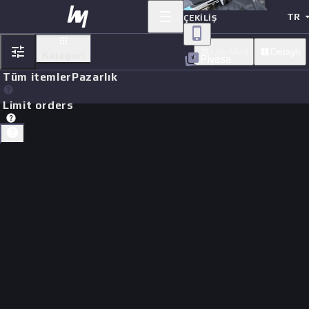
TR
ÇEKILIŞ
Lite Mod
Detaylı
Kategori
Piyasa
Tüm itemler
Pazarlık
Limit orders