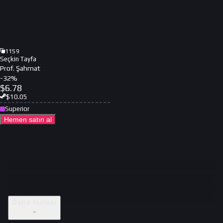
1159
Seçkin Tayfa
Prof. Şahmat
-
32
%
$
6.78
$
10.05
Superior
Hemen satın al
Daha fazlası