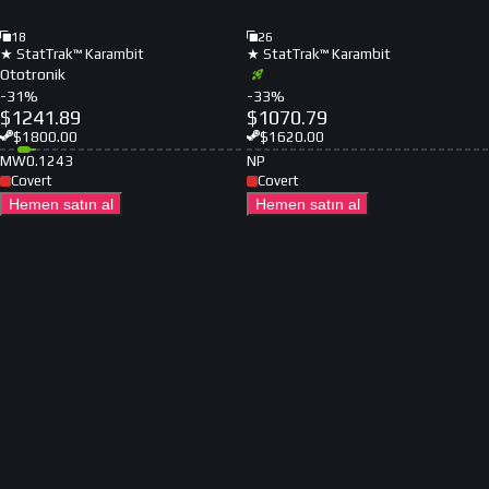
18
26
★ StatTrak™ Karambit
★ StatTrak™ Karambit
Ototronik
-
31
%
-
33
%
$
1241.89
$
1070.79
$
1800.00
$
1620.00
MW
0.1243
NP
Covert
Covert
Hemen satın al
Hemen satın al