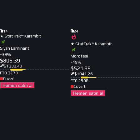
14
24
★ StatTrak™ Karambit
★ StatTrak™ Karambit
Siyah Laminant
-
39
%
Morötesi
$
806.39
-
49
%
$
1330.49
$
521.89
FT
0.3273
$
1041.26
Covert
FT
0.2508
Hemen satın al
Covert
Hemen satın al