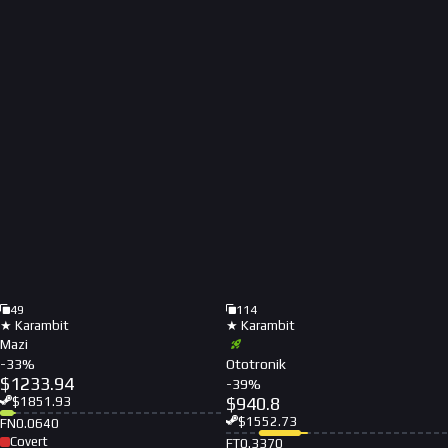
49
114
★ Karambit
★ Karambit
Mazi
-
33
%
Ototronik
$
1233.94
-
39
%
$
940.8
$
1851.93
$
1552.73
FN
0.0640
Covert
FT
0.3370