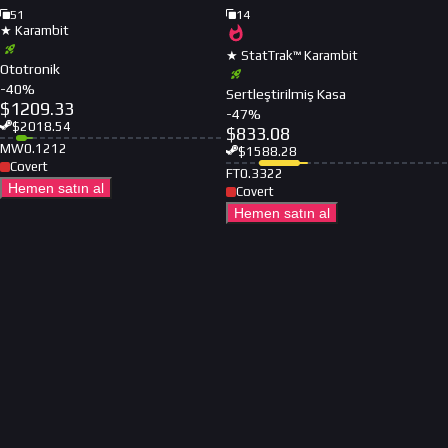
51
14
★ Karambit
★ StatTrak™ Karambit
Ototronik
-
40
%
Sertleştirilmiş Kasa
$
1209.33
-
47
%
$
2018.54
$
833.08
MW
0.1212
$
1588.28
Covert
FT
0.3322
Hemen satın al
Covert
Hemen satın al