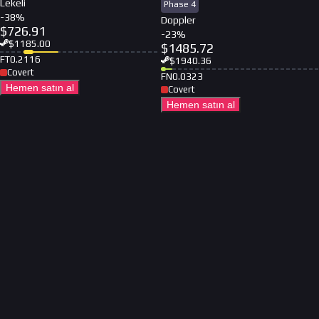
Lekeli
Phase 4
-
38
%
Doppler
$
726.91
-
23
%
$
1185.00
$
1485.72
FT
0.2116
$
1940.36
Covert
FN
0.0323
Hemen satın al
Covert
Hemen satın al