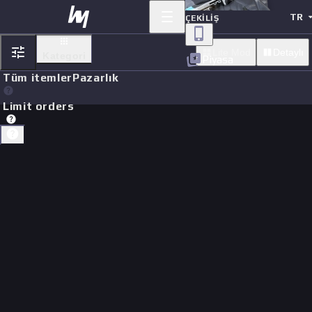
TR
ÇEKILIŞ
Lite Mod
Detaylı
Kategori
Piyasa
Tüm itemler
Pazarlık
Limit orders