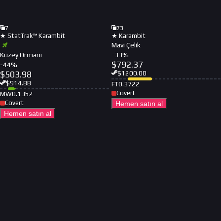
7
73
★ StatTrak™ Karambit
★ Karambit
Mavi Çelik
Kuzey Ormanı
-
33
%
$
792.37
-
44
%
$
503.98
$
1200.00
$
914.88
FT
0.3722
Covert
MW
0.1352
Covert
Hemen satın al
Hemen satın al