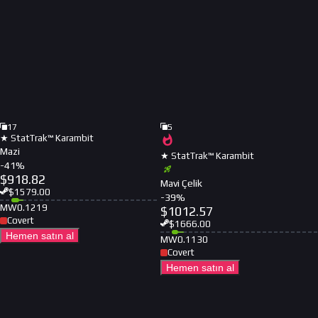
17
5
★ StatTrak™ Karambit
Mazi
★ StatTrak™ Karambit
-
41
%
$
918.82
Mavi Çelik
$
1579.00
-
39
%
MW
0.1219
$
1012.57
Covert
$
1666.00
Hemen satın al
MW
0.1130
Covert
Hemen satın al