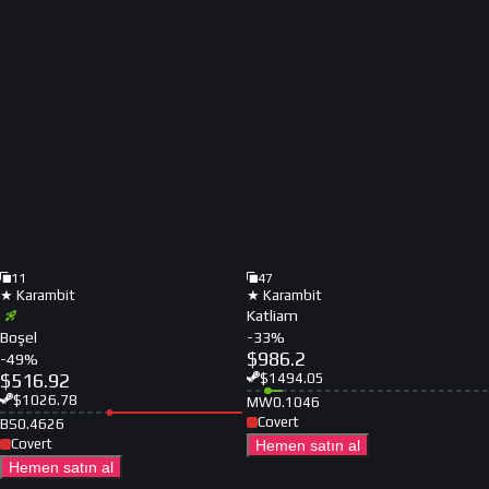
11
47
★ Karambit
★ Karambit
Katliam
Boşel
-
33
%
$
986.2
-
49
%
$
516.92
$
1494.05
$
1026.78
MW
0.1046
Covert
BS
0.4626
Covert
Hemen satın al
Hemen satın al