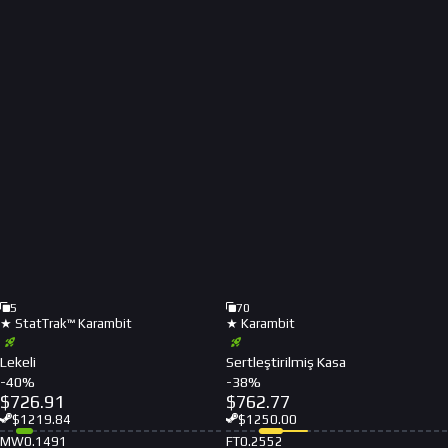
5
70
★ StatTrak™ Karambit
★ Karambit
Lekeli
Sertleştirilmiş Kasa
-
40
%
-
38
%
$
726.91
$
762.77
$
1219.84
$
1250.00
MW
0.1491
FT
0.2552