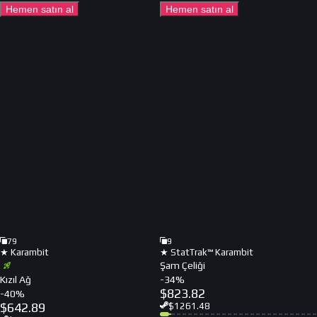
Hemen satın al
Hemen satın al
79
9
★ Karambit
★ StatTrak™ Karambit
Şam Çeliği
Kızıl Ağ
-
34
%
$
823.82
-
40
%
$
642.89
$
1261.48