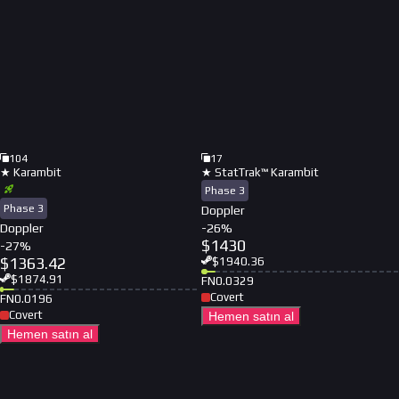
104
17
★ Karambit
★ StatTrak™ Karambit
Phase 3
Phase 3
Doppler
Doppler
-
26
%
$
1430
-
27
%
$
1363.42
$
1940.36
$
1874.91
FN
0.0329
Covert
FN
0.0196
Covert
Hemen satın al
Hemen satın al