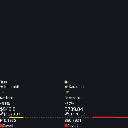
30
65
★ Karambit
★ Karambit
Katliam
Ototronik
-
31
%
-
37
%
$
940.8
$
739.84
$
1379.97
$
1178.37
FT
0.1925
BS
0.7921
Covert
Covert