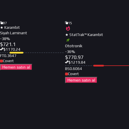
87
15
★ Karambit
Siyah Laminant
★ StatTrak™ Karambit
-
38
%
$
721.1
Ototronik
$
1170.24
-
36
%
FT
0.3647
$
770.97
Covert
$
1219.84
Hemen satın al
BS
0.6064
Covert
Hemen satın al