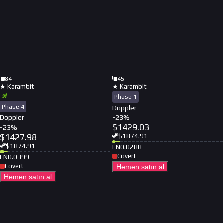
84
45
★ Karambit
★ Karambit
Phase 1
Phase 4
Doppler
Doppler
-
23
%
$
1429.03
-
23
%
$
1427.98
$
1874.91
$
1874.91
FN
0.0288
Covert
FN
0.0399
Covert
Hemen satın al
Hemen satın al