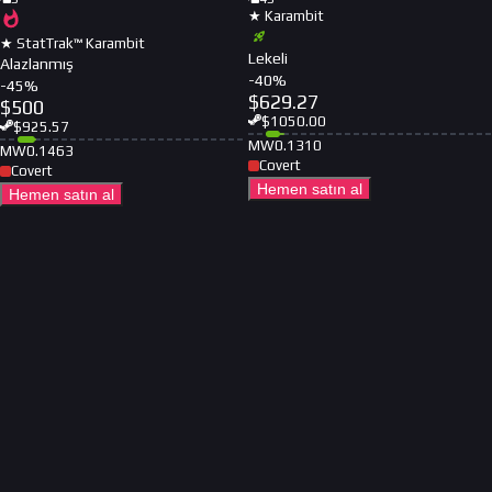
★ Karambit
★ StatTrak™ Karambit
Lekeli
Alazlanmış
-
40
%
-
45
%
$
629.27
$
500
$
1050.00
$
925.57
MW
0.1310
MW
0.1463
Covert
Covert
Hemen satın al
Hemen satın al