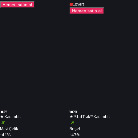
Covert
Hemen satın al
Hemen satın al
45
20
★ Karambit
★ StatTrak™ Karambit
Mavi Çelik
Boşel
-
41
%
-
47
%