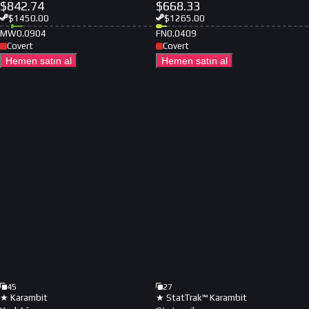
$
842.74
$
668.33
$
1450.00
$
1265.00
MW
0.0904
FN
0.0409
Covert
Covert
Hemen satın al
Hemen satın al
45
27
★ Karambit
★ StatTrak™ Karambit