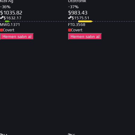
Kızıl Ağ
Ototronik
-
36
%
-
37
%
$
1035.82
$
983.43
$
1632.17
$
1575.51
MW
0.1371
FT
0.3568
Covert
Covert
Hemen satın al
Hemen satın al