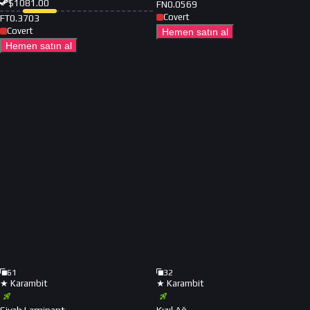
$
1081.00
FN
0.0569
Covert
FT
0.3703
Covert
Hemen satın al
Hemen satın al
61
32
★ Karambit
★ Karambit