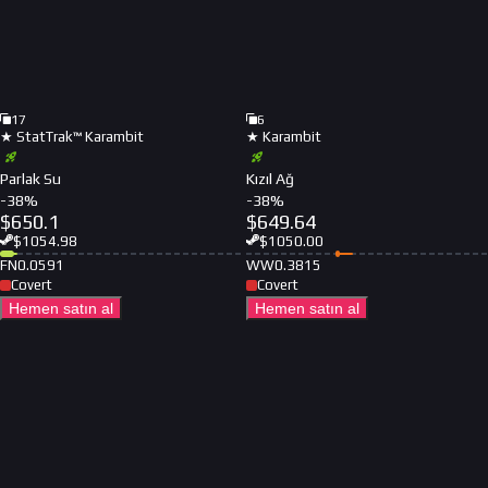
17
6
★ StatTrak™ Karambit
★ Karambit
Parlak Su
Kızıl Ağ
-
38
%
-
38
%
$
650.1
$
649.64
$
1054.98
$
1050.00
FN
0.0591
WW
0.3815
Covert
Covert
Hemen satın al
Hemen satın al