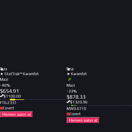
29
58
★ StatTrak™ Karambit
★ Karambit
Mazi
-
40
%
Mazi
$
654.91
-
33
%
$
878.33
$
1100.00
$
1320.96
FT
0.2331
Covert
MW
0.0710
Covert
Hemen satın al
Hemen satın al