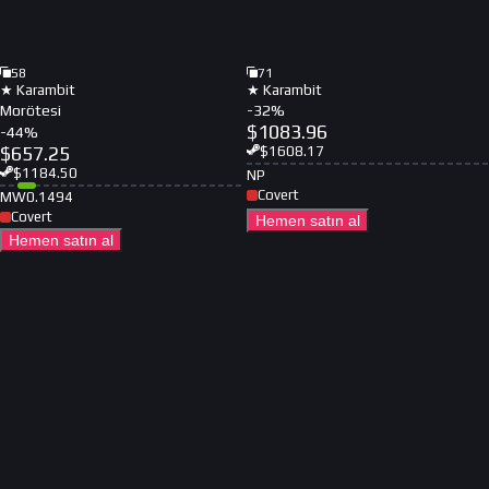
58
71
★ Karambit
★ Karambit
Morötesi
-
32
%
$
1083.96
-
44
%
$
657.25
$
1608.17
$
1184.50
NP
Covert
MW
0.1494
Covert
Hemen satın al
Hemen satın al