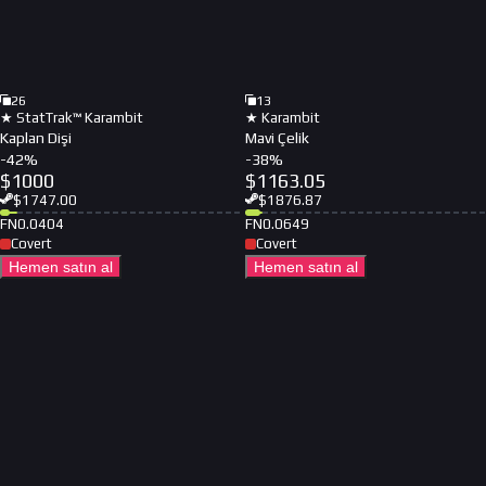
26
13
★ StatTrak™ Karambit
★ Karambit
Kaplan Dişi
Mavi Çelik
-
42
%
-
38
%
$
1000
$
1163.05
$
1747.00
$
1876.87
FN
0.0404
FN
0.0649
Covert
Covert
Hemen satın al
Hemen satın al