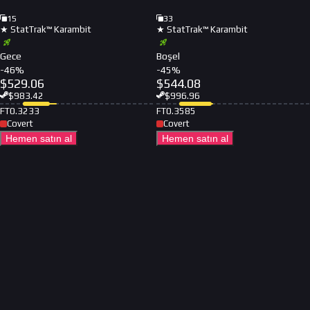
15
33
★ StatTrak™ Karambit
★ StatTrak™ Karambit
Gece
Boşel
-
46
%
-
45
%
$
529.06
$
544.08
$
983.42
$
996.96
FT
0.3233
FT
0.3585
Covert
Covert
Hemen satın al
Hemen satın al