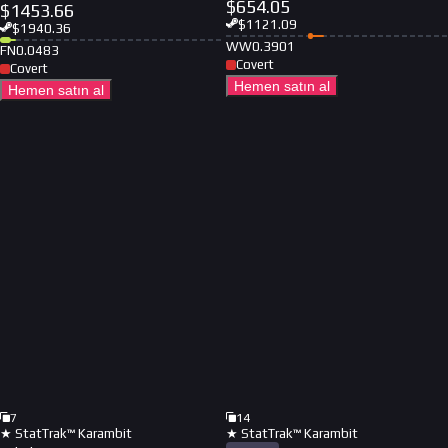
$
654.05
$
1453.66
$
1121.09
$
1940.36
WW
0.3901
FN
0.0483
Covert
Covert
Hemen satın al
Hemen satın al
7
14
★ StatTrak™ Karambit
★ StatTrak™ Karambit