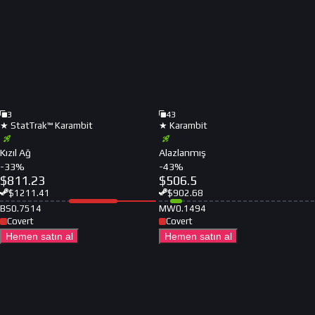
3
43
★ StatTrak™ Karambit
★ Karambit
Kızıl Ağ
Alazlanmış
-
33
%
-
43
%
$
811.23
$
506.5
$
1211.41
$
902.68
BS
0.7514
MW
0.1494
Covert
Covert
Hemen satın al
Hemen satın al