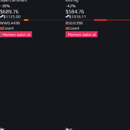
Siyah Laminant
Kızıl Ağ
-
38
%
-
42
%
$
689.76
$
584.76
$
1125.00
$
1016.11
WW
0.4496
BS
0.6398
Covert
Covert
Hemen satın al
Hemen satın al
5
45