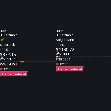
22
117
★ Karambit
★ Karambit
Solgun Mermer
Ototronik
-
37
%
$
1130.72
-
44
%
$
872.15
$
1800.00
$
1581.68
FN
0.0361
Covert
WW
0.4353
Covert
Hemen satın al
Hemen satın al