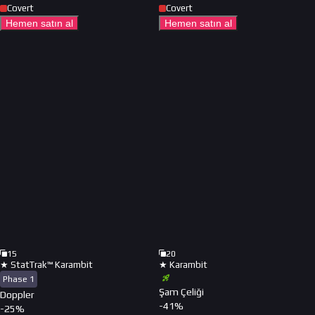
Covert
Covert
Hemen satın al
Hemen satın al
15
20
★ StatTrak™ Karambit
★ Karambit
Phase 1
Şam Çeliği
Doppler
-
41
%
-
25
%