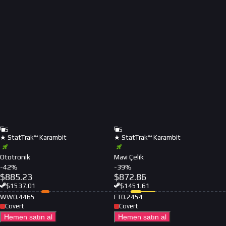
5
5
★ StatTrak™ Karambit
★ StatTrak™ Karambit
Ototronik
Mavi Çelik
-
42
%
-
39
%
$
885.23
$
872.86
$
1537.01
$
1451.61
WW
0.4465
FT
0.2454
Covert
Covert
Hemen satın al
Hemen satın al