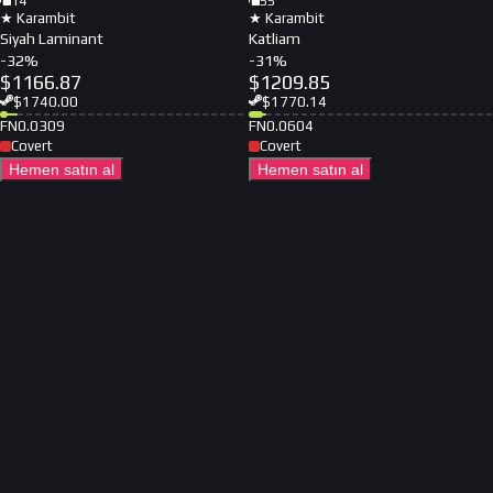
14
55
★ Karambit
★ Karambit
Siyah Laminant
Katliam
-
32
%
-
31
%
$
1166.87
$
1209.85
$
1740.00
$
1770.14
FN
0.0309
FN
0.0604
Covert
Covert
Hemen satın al
Hemen satın al