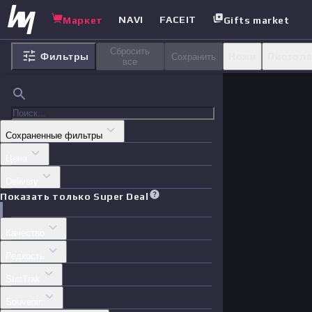
NAVI
FACEIT
Маркет
Gifts market
Сбросить
Фильтры
Ножи
Пистол
Сохранить
все
Агенты
Стике
Сохраненные фильтры
Цена
Delivery
Показать только Super Deal
Качество
Редкость
StatTrak
Souvenir