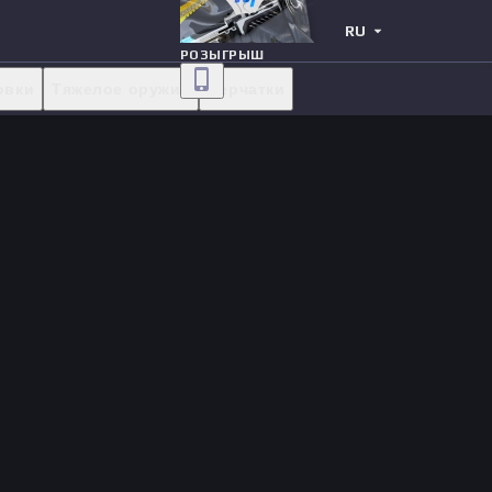
RU
РОЗЫГРЫШ
овки
Тяжелое оружие
Перчатки