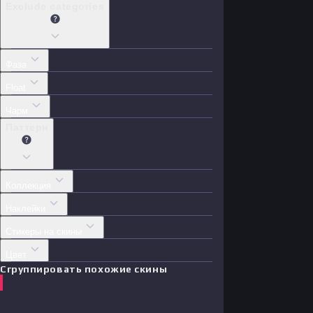
Exclude categories
Фаза
Float
Чарм
Паттерн
Коллекция
Наклейки
Стикеры на скины
Цвет
Сгруппировать похожие скины