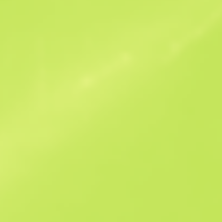
Похожие предложения
B
S
$2.69
W
W
$2.75
F
T
$2.55
M
W
$2.58
F
N
$5.63