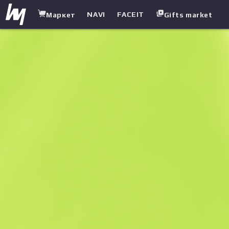
NAVI
FACEIT
Маркет
Gifts market
white.market
/
Пистолеты-пулеметы
/
UMP-45
/
Багровая фольга