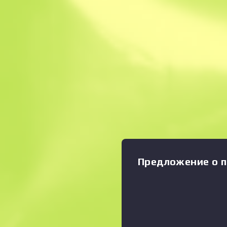
Мгновенная прод
Описание
Состояние: Прямо с завод
UMP45 часто не восприним
небольшой магазин являет
недостатком. В остальном 
Увеличить график
:
универсальное оружие для
дистанции. Корпус окрашен
серебряный цвета. Решаем
обоймой Коллекция «Спорт 
Предложение о п