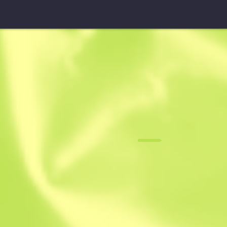
UMP-45
Багровая ф
F
N
0.0673
$
5.83
-
$
7.55
Anonymous sh
Участник с: 04.