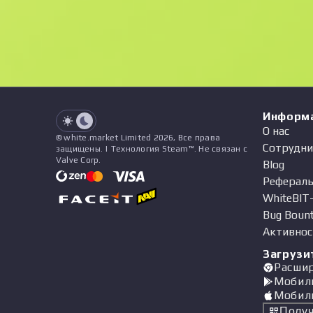
See all offers
Float
Название
Паттерн
Наклейки
&
Чарм
Пр
See all offers
Информ
О нас
© white.market Limited 2026, Все права
Сотрудни
защищены. | Технология Steam™. Не связан с
Valve Corp.
Blog
Рефераль
WhiteBIT
Bug Boun
Активнос
Загрузи
Расши
Мобил
Мобил
Получ