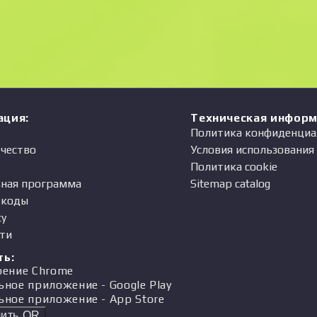
Цена
одавец
ация
:
Техническая инфор
Политика конфиденциа
чество
Условия использования
Политика cookie
ная программа
Sitemap catalog
-коды
ty
ти
ть
:
рение Chrome
ьное приложение
- Google Play
ьное приложение
- App Store
ить QR