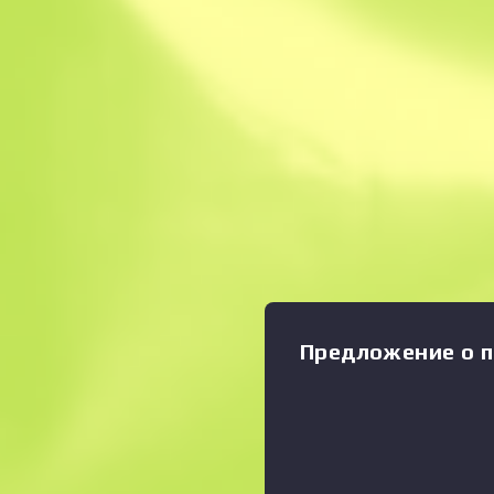
Мгновенная прод
Описание
Состояние: Закалённое в б
наносит большой урон на 
имеет невысокую точность
медленную скорость стрел
Увеличить график
:
бы поскорее убивать то, во
был нанесён узор, напоми
для спортивной ловли. Хо
«Спектр»
Предложение о п