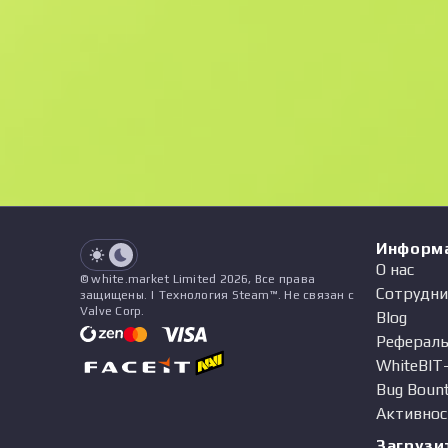
F
N
$2.43
StatTrak
See all offers
Float
Название
Паттерн
Наклейки
&
Чарм
Пр
See all offers
Информ
О нас
© white.market Limited 2026, Все права
Сотрудни
защищены. | Технология Steam™. Не связан с
Valve Corp.
Blog
Рефераль
WhiteBIT
Bug Boun
Активнос
Загрузи