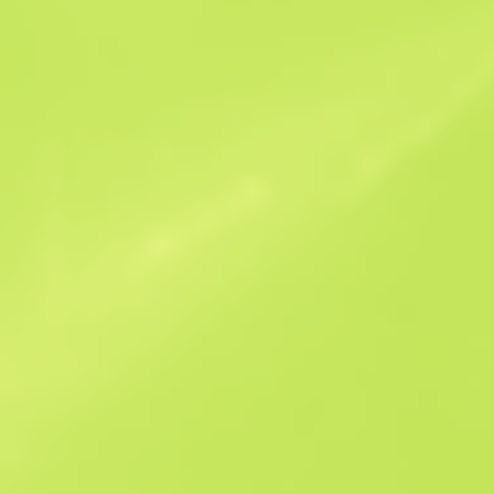
Похожие предложения
StatTrak
B
S
$0.2
W
W
$0.3
F
T
$0.39
M
W
$0.7