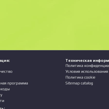
Цена
одавец
ация
:
Техническая инфор
Политика конфиденциа
чество
Условия использования
Политика cookie
ная программа
Sitemap catalog
-коды
ty
ти
ть
: