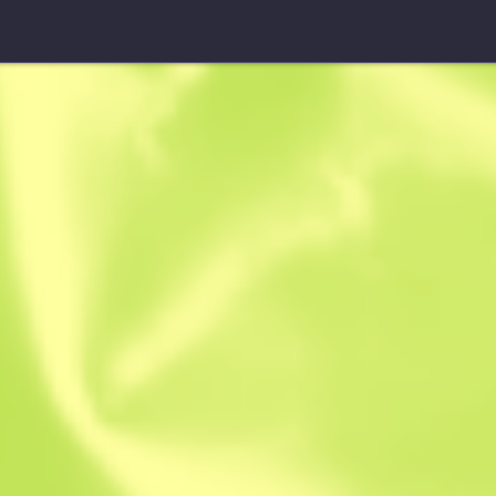
Обрез
Судак
B
S
0.4768
$
0.2
-
41
$
0.34
Anonymous sh
Участник с: 25.