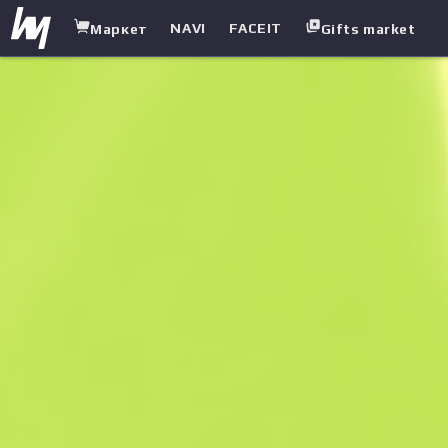
NAVI
FACEIT
Маркет
Gifts market
white.market
/
Тяжелое оружие
/
Обрез
/
Судак