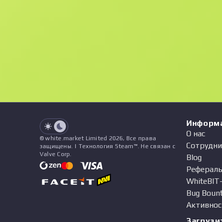
F
N
$0.74
Souvenir
See all offers
Float
Название
Паттерн
Наклейки
&
Чарм
Пр
See all offers
Информ
О нас
© white.market Limited 2026, Все права
Сотрудни
защищены. | Технология Steam™. Не связан с
Valve Corp.
Blog
Рефераль
WhiteBIT
Bug Boun
Активнос
Загрузи