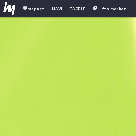
NAVI
FACEIT
Маркет
Gifts market
white.market
/
Тяжелое оружие
/
Обрез
/
Полная остановка