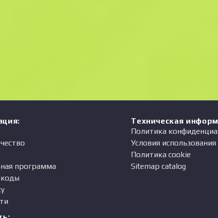
Цена
одавец
ация
:
Техническая инфор
Политика конфиденциа
чество
Условия использования
Политика cookie
ная программа
Sitemap catalog
-коды
ty
ти
ть
: