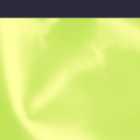
Обрез
Полная ост
B
S
0.4764
$
0.18
$
0.18
Anonymous sh
Участник с: 13.