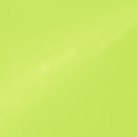
Похожие предложения
Souvenir
B
S
$0.18
W
W
$0.35
F
T
$0.13
M
W
$0.18