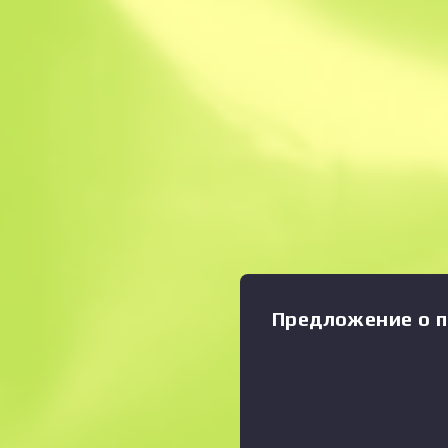
Мгновенная прод
Описание
Состояние: Закалённое в б
наносит большой урон на 
имеет невысокую точность
медленную скорость стрел
Увеличить график
:
бы поскорее убивать то, во
виде смешанного камуфля
аквапечати. Заново строят
Коллекция Italy
Предложение о п