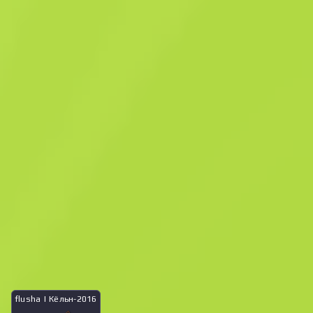
Капсула с автографом
Fnatic | Кёльн-2016
$
15.62
Купить сейчас
$
14.77
Anonymous shop
Участник с: 15.02.2025
-
-
-
Успешные сделки
Рейтинг продавца
Время доставки
Мгновенная продажа. Экономь свое
время
Что в кейсе
flusha | Кёльн-2016