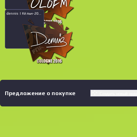
dennis | Кёльн-2016
Предложение о покупке
Создать новый орд
Похожие предложения
See all offers
Цена
Название
Продавец