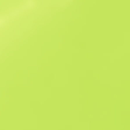
Похожие предложения
Souvenir
B
S
$4932.39
W
W
-
F
T
$6592.99
M
W
$9243.02