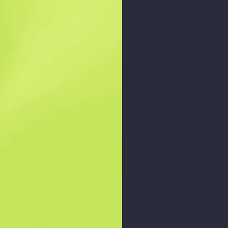
Увеличить график
: