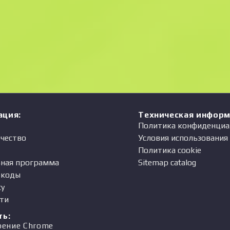
Цена
одавец
ация
:
Техническая инфор
Политика конфиденциа
чество
Условия использования
Политика cookie
ная программа
Sitemap catalog
-коды
ty
ти
ть
:
рение Chrome