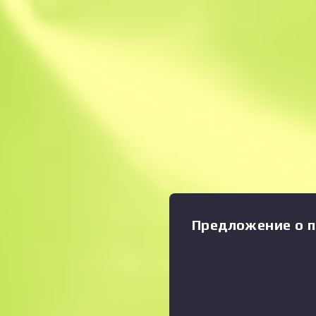
Мгновенная прод
Описание
Состояние: Прямо с завода
снайперская винтовка AWP
очень эффективное оружие
узнается по характерному 
жестокому правилу: «один 
Узловой рисунок в виде др
Даже две сотни ключей не
Коллекция Cobblestone
Предложение о п