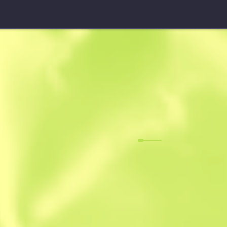
AWP
История о 
F
N
0.0158
$
12571.0
Anonymous sh
Участник с: 08.