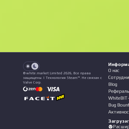
F
N
$11800
Souvenir
See all offers
Float
Название
Паттерн
Наклейки
&
Чарм
Пр
See all offers
Информ
О нас
© white.market Limited 2026, Все права
Сотрудни
защищены. | Технология Steam™. Не связан с
Valve Corp.
Blog
Рефераль
WhiteBIT
Bug Boun
Активнос
Загрузи
Расши