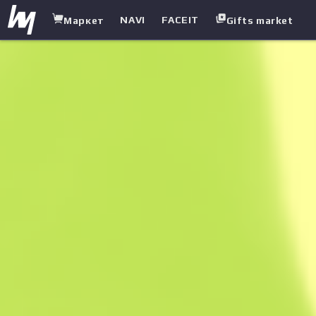
NAVI
FACEIT
Маркет
Gifts market
white.market
/
Снайперские винтовки
/
AWP
/
История о драконе