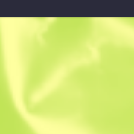
★ Нож выживания
Дамасская 
W
W
0.4166
$
62.2
-
$
84.06
Anonymous sh
Участник с: 18.