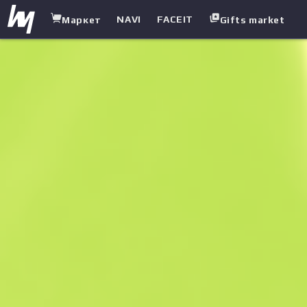
NAVI
FACEIT
Маркет
Gifts market
white.market
/
Ножи
/
Нож выживания
/
Дамасская сталь