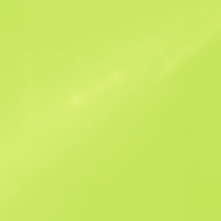
Похожие предложения
StatTrak
B
S
$60.7
W
W
$62.34
F
T
$56.06
M
W
$63.39