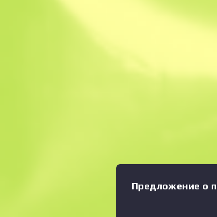
Мгновенная прод
Описание
Состояние: Поношенное За
Увеличить график
:
многофункционального та
способно пробить жёсткие
кости и плоти, а острый к
разделке. Рукоятка из ком
прикручена к лезвию шест
Выкован из заготовки, соч
разных типа углеродистой 
появилось оружие, достой
непоколебимости
Предложение о п