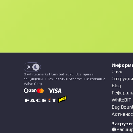
F
N
$75.2
StatTrak
See all offers
Float
Цена
Название
Паттерн
Продавец
See all offers
Информ
О нас
© white.market Limited 2026, Все права
Сотрудни
защищены. | Технология Steam™. Не связан с
Valve Corp.
Blog
Рефераль
WhiteBIT
Bug Boun
Активнос
Загрузи
Расши