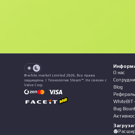
F
N
$396
StatTrak
See all offers
Float
Цена
Название
Паттерн
Продавец
See all offers
Информ
О нас
© white.market Limited 2026, Все права
Сотрудни
защищены. | Технология Steam™. Не связан с
Valve Corp.
Blog
Рефераль
WhiteBIT
Bug Boun
Активнос
Загрузи
Расши