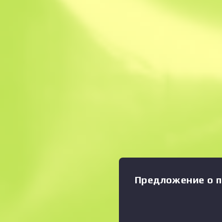
Мгновенная прод
Описание
Состояние: Немного поно
Увеличить график
:
лезвие этого многофункци
ножа способно пробить жё
наподобие кости и плоти, 
при разделке. Рукоятка из
прикручена к лезвию шест
Закалено с использованием
высоких температурах. Не
повредит
Предложение о п