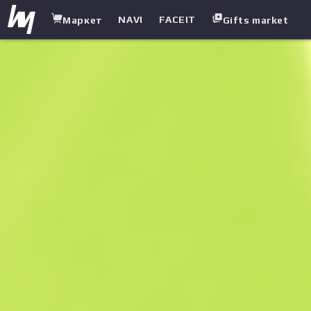
NAVI
FACEIT
Маркет
Gifts market
white.market
/
Ножи
/
Нож выживания
/
Поверхностная закалка