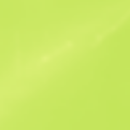
Похожие предложения
StatTrak
B
S
$130.38
W
W
$186.86
F
T
$120.13
M
W
$139.19