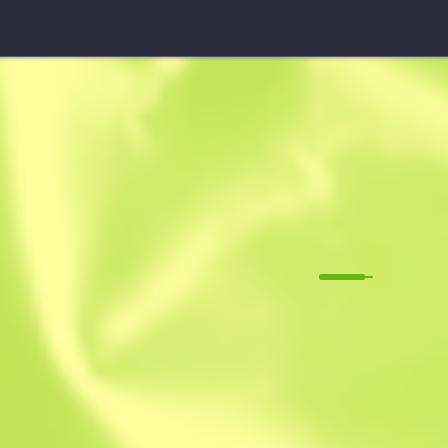
★ StatTrak™ Нож выжи
Поверхност
M
W
0.1381
$
139.19
$
18
Anonymous sh
Участник с: 14.