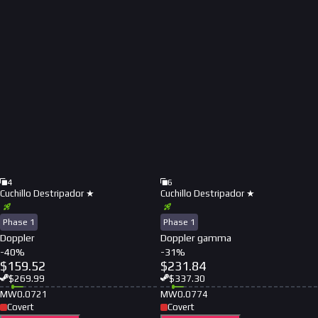
4
6
Cuchillo Destripador ★
Cuchillo Destripador ★
Phase 1
Phase 1
Doppler
Doppler gamma
-
40
%
-
31
%
$
159.52
$
231.84
$
269.99
$
337.30
MW
0.0721
MW
0.0774
Covert
Covert