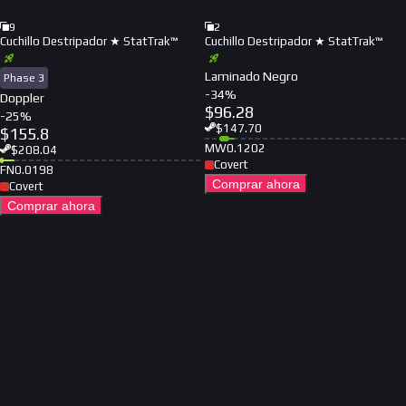
9
2
Cuchillo Destripador ★ StatTrak™
Cuchillo Destripador ★ StatTrak™
Laminado Negro
Phase 3
-
34
%
Doppler
$
96.28
-
25
%
$
147.70
$
155.8
MW
0.1202
$
208.04
Covert
FN
0.0198
Comprar ahora
Covert
Comprar ahora