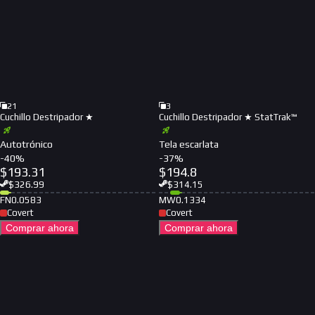
21
3
Cuchillo Destripador ★
Cuchillo Destripador ★ StatTrak™
Autotrónico
Tela escarlata
-
40
%
-
37
%
$
193.31
$
194.8
$
326.99
$
314.15
FN
0.0583
MW
0.1334
Covert
Covert
Comprar ahora
Comprar ahora