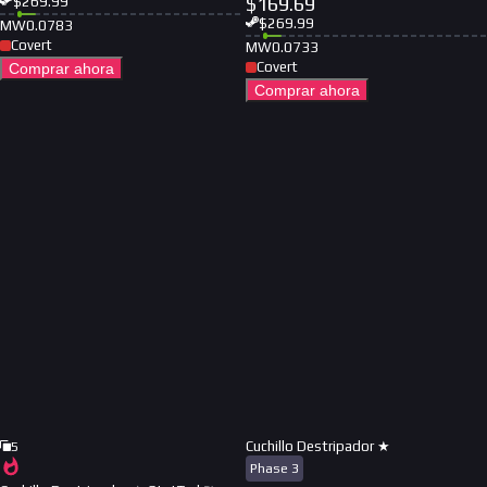
$
169.69
$
269.99
$
269.99
MW
0.0783
Covert
MW
0.0733
Covert
Comprar ahora
Comprar ahora
Cuchillo Destripador ★
5
Phase 3