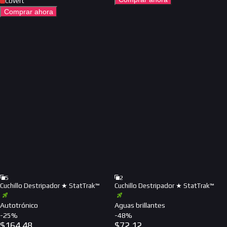
Covert
Comprar ahora
5
2
Cuchillo Destripador ★ StatTrak™
Cuchillo Destripador ★ StatTrak™
Autotrónico
Aguas brillantes
-
25
%
-
48
%
$
164.48
$
72.12