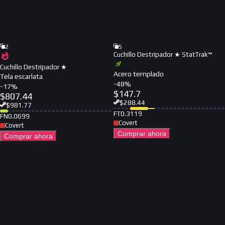
2
5
Cuchillo Destripador ★ StatTrak™
Cuchillo Destripador ★
Acero templado
Tela escarlata
-
48
%
-
17
%
$
147.7
$
807.44
$
288.44
$
981.77
FT
0.3119
FN
0.0699
Covert
Covert
Comprar ahora
Comprar ahora