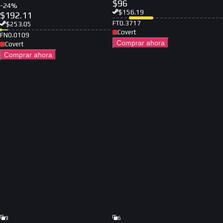
$
96
-
24
%
$
156.19
$
192.11
FT
0.3717
$
253.05
Covert
FN
0.0109
Comprar ahora
Covert
Comprar ahora
9
6