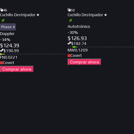
46
50
Cuchillo Destripador ★
Cuchillo Destripador ★
Autotrónico
Phase 4
-
30
%
Doppler
$
126.93
-
34
%
$
182.74
$
124.39
MW
0.1209
$
190.99
Covert
FN
0.0221
Comprar ahora
Covert
Comprar ahora