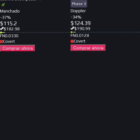
Phase 3
Doppler
Manchado
-
34
%
-
37
%
$
124.39
$
115.2
$
190.99
$
182.98
FN
0.0128
FN
0.0330
Covert
Covert
Comprar ahora
Comprar ahora