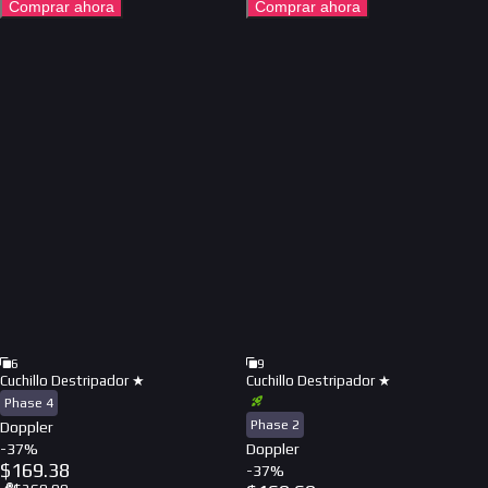
Comprar ahora
Comprar ahora
6
9
Cuchillo Destripador ★
Cuchillo Destripador ★
Phase 4
Phase 2
Doppler
-
37
%
Doppler
$
169.38
-
37
%