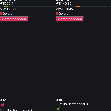
$
222.14
$
140.35
MW
0.1071
WW
0.3845
Covert
Covert
Comprar ahora
Comprar ahora
12
107
Cuchillo Destripador ★
Cuchillo Destripador ★