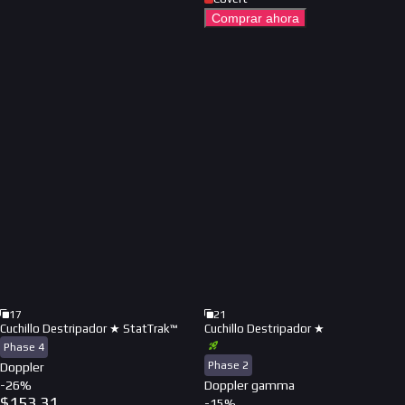
Comprar ahora
17
21
Cuchillo Destripador ★ StatTrak™
Cuchillo Destripador ★
Phase 4
Phase 2
Doppler
-
26
%
Doppler gamma
$
153.31
-
15
%