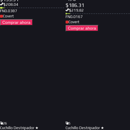
$
186.31
$
208.04
$
219.82
FN
0.0387
Covert
FN
0.0167
Covert
Comprar ahora
Comprar ahora
26
5
Cuchillo Destripador ★
Cuchillo Destripador ★