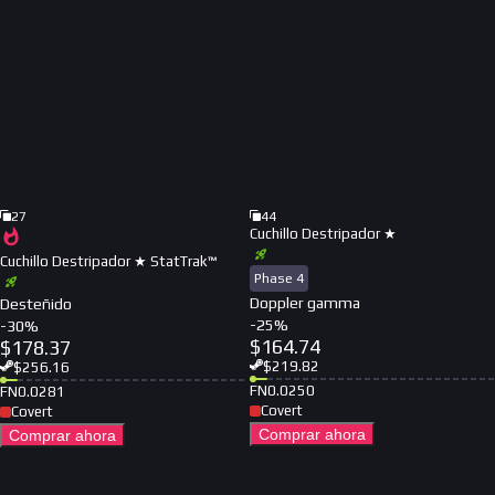
27
44
Cuchillo Destripador ★
Cuchillo Destripador ★ StatTrak™
Phase 4
Doppler gamma
Desteñido
-
25
%
-
30
%
$
164.74
$
178.37
$
219.82
$
256.16
FN
0.0250
FN
0.0281
Covert
Covert
Comprar ahora
Comprar ahora