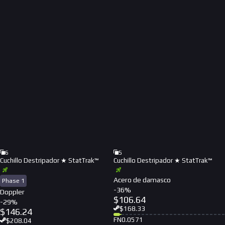
6
5
Cuchillo Destripador ★ StatTrak™
Cuchillo Destripador ★ StatTrak™
Acero de damasco
Phase 1
-
36
%
Doppler
$
106.64
-
29
%
$
168.33
$
146.24
FN
0.0571
$
208.04