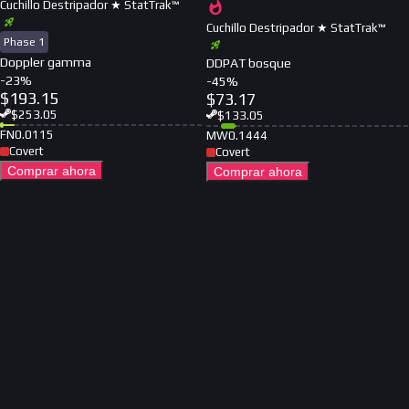
Cuchillo Destripador ★ StatTrak™
Cuchillo Destripador ★ StatTrak™
Phase 1
Doppler gamma
DDPAT bosque
-
23
%
-
45
%
$
193.15
$
73.17
$
253.05
$
133.05
FN
0.0115
MW
0.1444
Covert
Covert
Comprar ahora
Comprar ahora