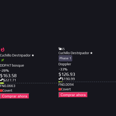
65
Cuchillo Destripador ★
Cuchillo Destripador ★
Phase 1
Doppler
DDPAT bosque
-
33
%
-
28
%
$
126.93
$
163.58
$
190.99
$
227.71
FN
0.0094
FN
0.0663
Covert
Covert
Comprar ahora
Comprar ahora