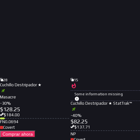
28
15
Cuchillo Destripador ★
Some information missing
Masacre
-
30
%
Cuchillo Destripador ★ StatTrak™
$
128.25
$
184.00
-
40
%
$
82.25
FN
0.0694
$
137.71
Covert
Comprar ahora
NP
Covert