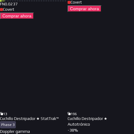
Covert
FN
0.0237
Comprar ahora
Covert
Comprar ahora
13
196
Cuchillo Destripador ★ StatTrak™
Cuchillo Destripador ★
Autotrónico
Phase 3
-
38
%
Doppler gamma