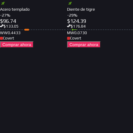
Acero templado
Diente de tigre
-
27
%
-
29
%
$
96.74
$
124.39
$
133.05
$
176.84
WW
0.4433
MW
0.0730
Covert
Covert
Comprar ahora
Comprar ahora