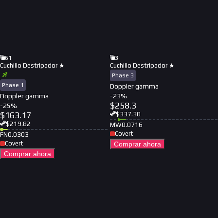
61
3
Cuchillo Destripador ★
Cuchillo Destripador ★
Phase 3
Phase 1
Doppler gamma
Doppler gamma
-
23
%
$
258.3
-
25
%
$
163.17
$
337.30
$
219.82
MW
0.0716
Covert
FN
0.0303
Covert
Comprar ahora
Comprar ahora