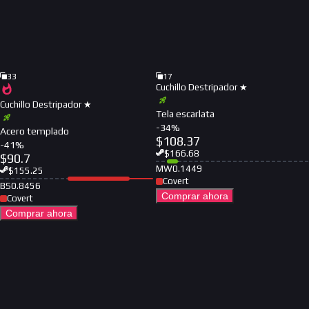
33
17
Cuchillo Destripador ★
Cuchillo Destripador ★
Tela escarlata
-
34
%
Acero templado
$
108.37
-
41
%
$
166.68
$
90.7
MW
0.1449
$
155.25
Covert
BS
0.8456
Comprar ahora
Covert
Comprar ahora