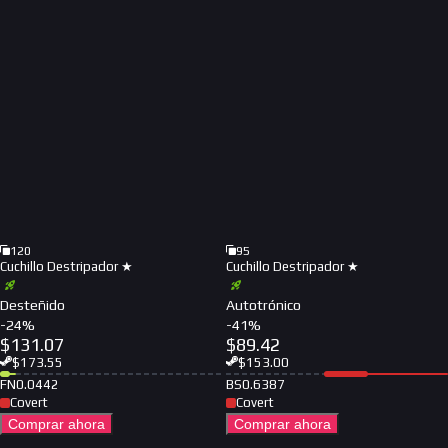
120
95
Cuchillo Destripador ★
Cuchillo Destripador ★
Desteñido
Autotrónico
-
24
%
-
41
%
$
131.07
$
89.42
$
173.55
$
153.00
FN
0.0442
BS
0.6387
Covert
Covert
Comprar ahora
Comprar ahora