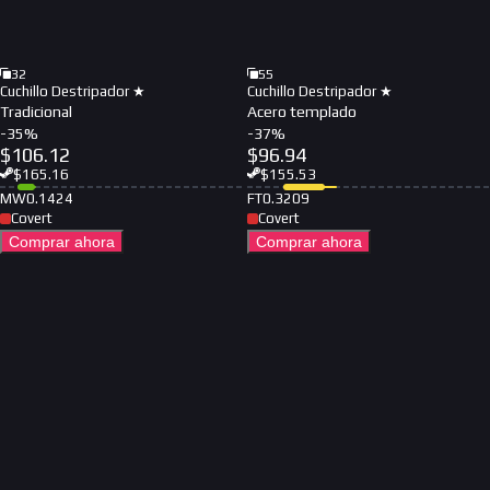
32
55
Cuchillo Destripador ★
Cuchillo Destripador ★
Tradicional
Acero templado
-
35
%
-
37
%
$
106.12
$
96.94
$
165.16
$
155.53
MW
0.1424
FT
0.3209
Covert
Covert
Comprar ahora
Comprar ahora