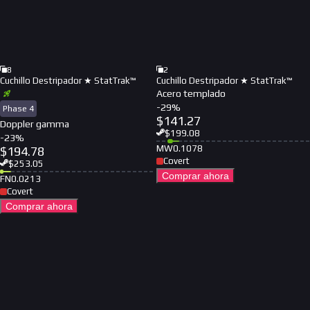
8
2
Cuchillo Destripador ★ StatTrak™
Cuchillo Destripador ★ StatTrak™
Acero templado
-
29
%
Phase 4
$
141.27
Doppler gamma
$
199.08
-
23
%
MW
0.1078
$
194.78
Covert
$
253.05
Comprar ahora
FN
0.0213
Covert
Comprar ahora