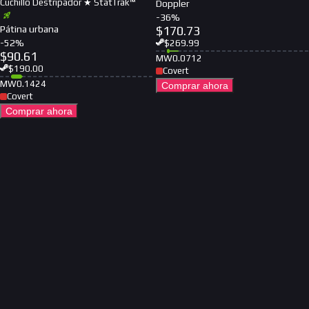
Cuchillo Destripador ★ StatTrak™
Doppler
-
36
%
Pátina urbana
$
170.73
-
52
%
$
269.99
$
90.61
MW
0.0712
$
190.00
Covert
MW
0.1424
Comprar ahora
Covert
Comprar ahora