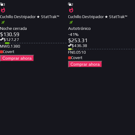
3
2
Cuchillo Destripador ★ StatTrak™
Cuchillo Destripador ★ StatTrak™
Noche cerrada
Autotrónico
$
130.59
-
41
%
$
253.31
$
127.27
$
436.38
MW
0.1380
Covert
FN
0.0510
Covert
Comprar ahora
Comprar ahora