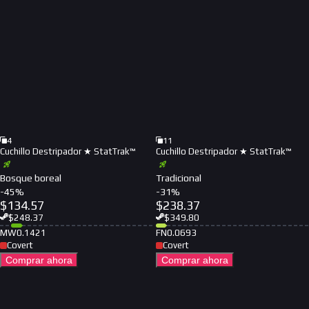
4
11
Cuchillo Destripador ★ StatTrak™
Cuchillo Destripador ★ StatTrak™
Bosque boreal
Tradicional
-
45
%
-
31
%
$
134.57
$
238.37
$
248.37
$
349.80
MW
0.1421
FN
0.0693
Covert
Covert
Comprar ahora
Comprar ahora