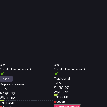
35
56
Cuchillo Destripador ★
Cuchillo Destripador ★
Tradicional
Phase 3
-
28
%
Doppler gamma
$
138.22
-
23
%
$
192.91
$
169.22
FN
0.0660
$
219.82
Covert
FN
0.0458
Comprar ahora