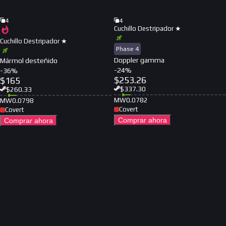
4
4
Cuchillo Destripador ★
Cuchillo Destripador ★
Phase 4
Doppler gamma
Mármol desteñido
-
24
%
-
36
%
$
253.26
$
165
$
337.30
$
260.33
MW
0.0782
MW
0.0798
Covert
Covert
Comprar ahora
Comprar ahora