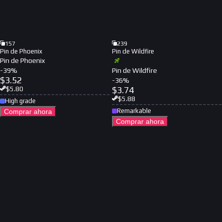
157
239
Pin de Phoenix
Pin de Wildfire
Pin de Phoenix
-
39
%
Pin de Wildfire
$
3.52
-
36
%
$
3.74
$
5.80
$
5.88
High grade
Remarkable
Comprar ahora
Comprar ahora