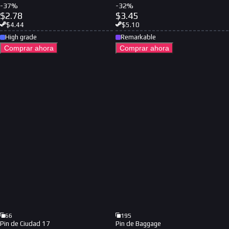
-
37
%
-
32
%
$
2.78
$
3.45
$
4.44
$
5.10
High grade
Remarkable
Comprar ahora
Comprar ahora
66
195
Pin de Ciudad 17
Pin de Baggage