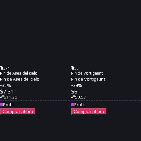
371
58
Pin de Ases del cielo
Pin de Vortigaunt
Pin de Ases del cielo
Pin de Vortigaunt
-
35
%
-
39
%
$
7.31
$
6
$
11.29
$
9.97
Exotic
Exotic
Comprar ahora
Comprar ahora