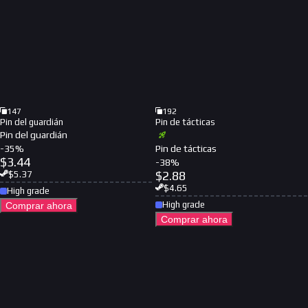
147
192
Pin del guardián
Pin de tácticas
Pin del guardián
-
35
%
Pin de tácticas
$
3.44
-
38
%
$
2.88
$
5.37
$
4.65
High grade
High grade
Comprar ahora
Comprar ahora