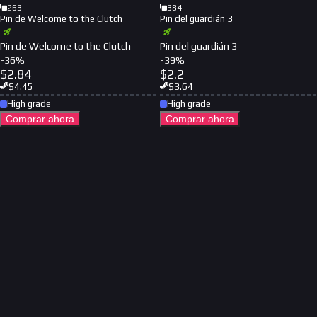
263
384
Pin de Welcome to the Clutch
Pin del guardián 3
Pin de Welcome to the Clutch
Pin del guardián 3
-
36
%
-
39
%
$
2.84
$
2.2
$
4.45
$
3.64
High grade
High grade
Comprar ahora
Comprar ahora