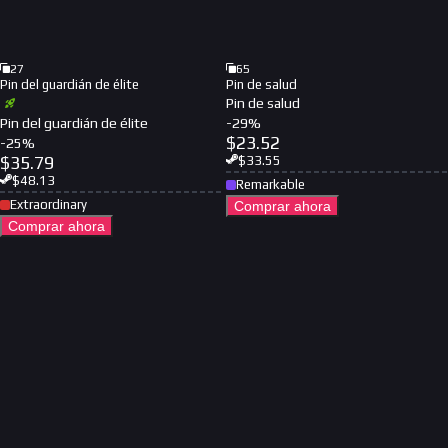
27
65
Pin del guardián de élite
Pin de salud
Pin de salud
Pin del guardián de élite
-
29
%
$
23.52
-
25
%
$
35.79
$
33.55
$
48.13
Remarkable
Extraordinary
Comprar ahora
Comprar ahora