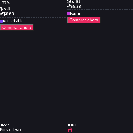
$
6.18
-
37
%
$
9.28
$
5.4
Exotic
$
8.63
Comprar ahora
Remarkable
Comprar ahora
227
104
Pin de Hydra