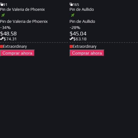
91
165
Pin de Valeria de Phoenix
Pin de Aullido
Pin de Valeria de Phoenix
Pin de Aullido
-
34
%
-
28
%
$
48.58
$
45.04
$
74.31
$
63.18
Extraordinary
Extraordinary
Comprar ahora
Comprar ahora