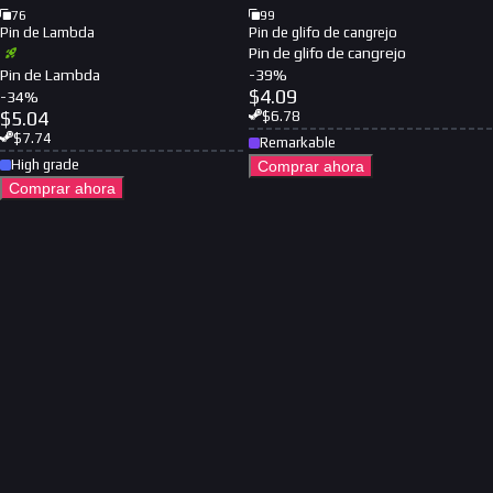
76
99
Pin de Lambda
Pin de glifo de cangrejo
Pin de glifo de cangrejo
Pin de Lambda
-
39
%
$
4.09
-
34
%
$
5.04
$
6.78
$
7.74
Remarkable
High grade
Comprar ahora
Comprar ahora