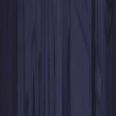
Disfruta de una comisión del 0%
en depósitos y retiros con los
Códigos WhiteBIT
Obtén tu código WhiteBIT