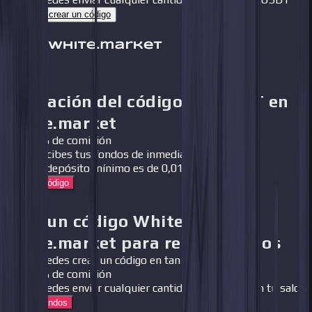
Cómo crear un código
Activación del código WhiteBIT en
white.market
0% de comisión
Recibes tus fondos de inmediato
El depósito mínimo es de 0,01$
Activar código
Crea un código WhiteBIT en
white.market para retirar fondos
Puedes crear un código en tan solo dos clics
0% de comisión
Puedes enviar cualquier cantidad disponible en tu saldo
Retirar fondos