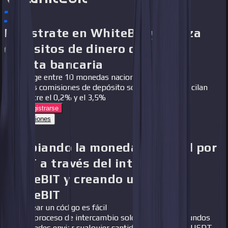
Regístrate en WhiteBIT y realiza
depósitos de dinero desde tu
tarjeta bancaria
Elige entre 10 monedas nacionales
Las comisiones de depósito son muy bajas, oscilan
entre el 0,2% y el 3,5%
Cómo registrarse
Comisiones
Cambiando la moneda nacional por
USDT a través del intercambio
WhiteBIT y creando un código
WhiteBIT
Crear un código es fácil
El proceso de intercambio solo lleva unos segundos
Puedes enviar cualquier cantidad de dinero en USDT