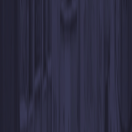
¿Tienes alguna pregunta?
¿Puedo usar un código generado por otra persona?
¿Puedo cancelar un Código WhiteBIT después de haberlo generado?
¿Puedo guardar códigos y canjearlos más adelante (si tienen fecha
de vencimiento)?
¿Qué monedas puedo depositar en WhiteBIT antes de convertir a
USDT?
¿Puedo retirar criptomonedas a cualquier monedero o solo a
WhiteBIT?
¿Necesito verificar mi identidad para poder usar los Códigos
WhiteBIT?