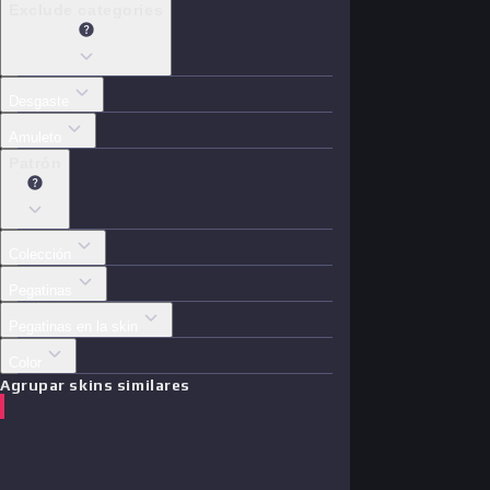
Exclude categories
Desgaste
Amuleto
Patrón
Colección
Pegatinas
Pegatinas en la skin
Color
Agrupar skins similares