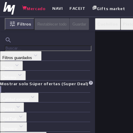
NAVI
FACEIT
Mercado
Gifts market
Filtros
Cuchillos
Pist
Restablecer todo
Guardar
Casos
Otras
Filtros guardados
Precio
Delivery
Mostrar solo Súper ofertas (Super Deal)
Calidad exterior
Rareza
StatTrak
Souvenir