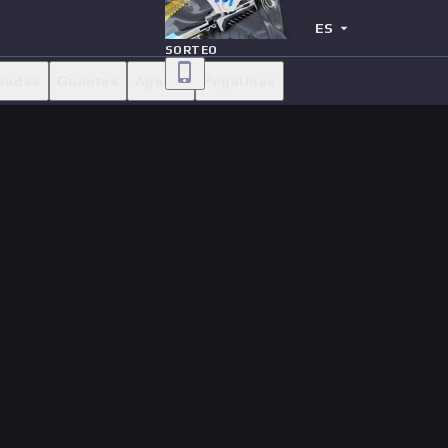
ES
SORTEO
sadas
Guantes
Agente
Pegatinas