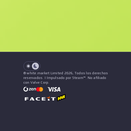
F
N
$75.14
StatTrak
See all offers
Desgaste
Precio
Nombre
Patrón
Vendedor
See all offers
© white.market Limited 2026, Todos los derechos
reservados. | Impulsado por Steam™. No afiliado
con Valve Corp.