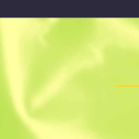
Cuchillo de supervivenci
Acero de da
F
T
0.2852
$
59.13
$
82.01
Anonymous sh
Miembro desde: