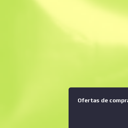
Venta instantánea
Descripción
Este cuchillo táctico multiuso
Ampliar gráfico
:
para desgarrar materiales t
además de un gancho afilado
de material compuesto está 
tornillos hexagonales. Se ha 
moldura a base de dos tipos
Finalmente, un arma lo sufi
adecuarse a tus propósitos
Ofertas de compr