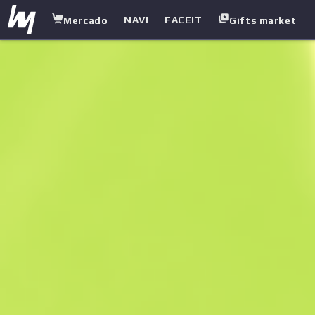
NAVI
FACEIT
Mercado
Gifts market
white.market
/
Cuchillos
/
Cuchillo de supervivencia
/
Acero de damasco