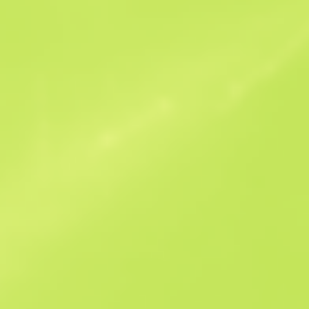
Ofertas similares
StatTrak
B
S
$60.44
W
W
$64.6
F
T
$58.3
M
W
$64.27