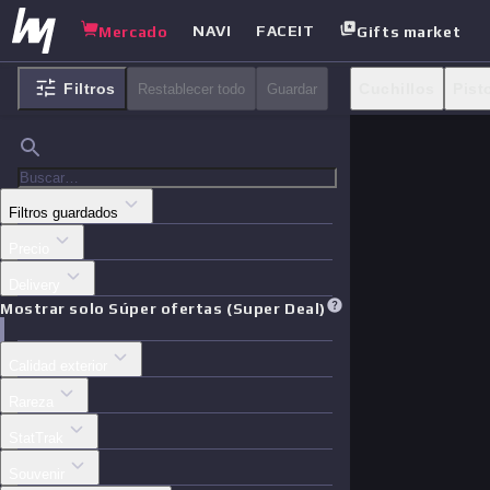
NAVI
FACEIT
Mercado
Gifts market
Filtros
Cuchillos
Pist
Restablecer todo
Guardar
Casos
Otras
Filtros guardados
Precio
Delivery
Mostrar solo Súper ofertas (Super Deal)
Calidad exterior
Rareza
StatTrak
Souvenir