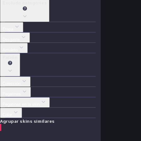
Exclude categories
Etapa
Desgaste
Amuleto
Patrón
Colección
Pegatinas
Pegatinas en la skin
Color
Agrupar skins similares