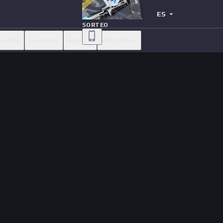
ES
SORTEO
sadas
Guantes
Agente
Pegatinas