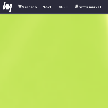
NAVI
FACEIT
Mercado
Gifts market
white.market
/
Cuchillos
/
Cuchillo de supervivencia
/
Manchado