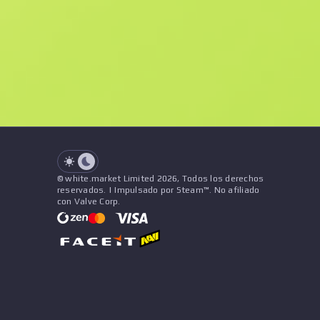
F
N
$144.55
StatTrak
See all offers
Desgaste
Precio
Nombre
Patrón
Vendedor
See all offers
© white.market Limited 2026, Todos los derechos
reservados. | Impulsado por Steam™. No afiliado
con Valve Corp.