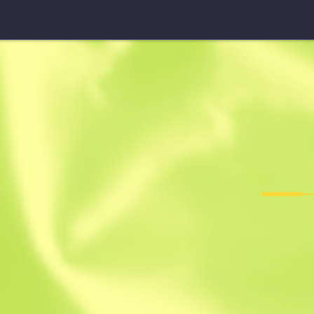
Cuchillo de supervivenci
Manchado
F
T
0.2384
$
73.29
$
103.9
Anonymous sh
Miembro desde: