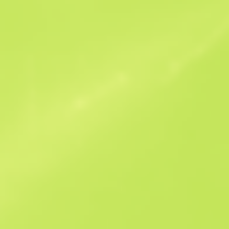
Ofertas similares
StatTrak
B
S
$80.9
W
W
$73.85
F
T
$73.29
M
W
$88.68