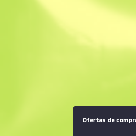
Venta instantánea
Descripción
Ampliar gráfico
:
Este artículo registra las ví
cuchillo táctico multiuso incl
desgarrar materiales toscos
además de un gancho afilado
de material compuesto está 
tornillos hexagonales. Se le
óxido a propósito derramand
mostaza sobre su superficie
confuso ahora, espera a verl
Ofertas de compr