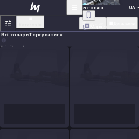
UA
РОЗІГРАШ
Простий
Детальний
Категорія
Маркет
Всі товари
Торгуватися
Limit orders