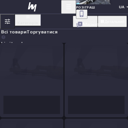
UA
РОЗІГРАШ
Простий
Детальний
Категорія
Маркет
Всі товари
Торгуватися
Limit orders