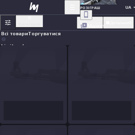
UA
РОЗІГРАШ
Простий
Детальний
Категорія
Маркет
Всі товари
Торгуватися
Limit orders