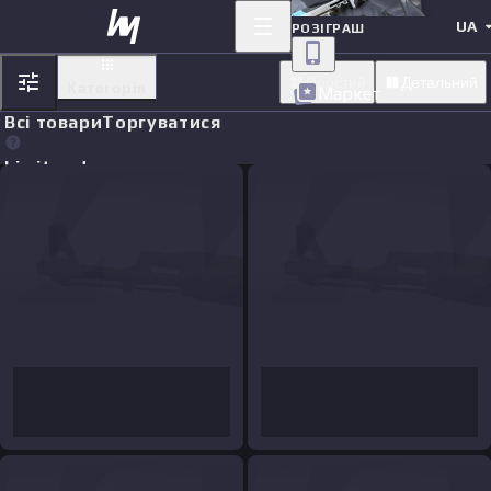
UA
РОЗІГРАШ
Простий
Детальний
Категорія
Маркет
Всі товари
Торгуватися
Limit orders