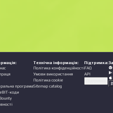
Ціна
одавець
ормація
:
Технічна інформація
:
Підтримка
:
З
нас
Політика конфіденційності
FAQ
праця
Умови використання
API
Політика cookie
Підтримка
еральна програма
Sitemap catalog
eBIT-коди
Bounty
вності