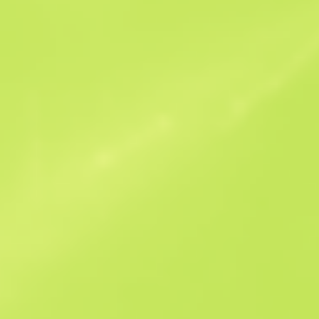
Схожі пропозиції
StatTrak
B
S
-
W
W
-
F
T
$2.2
M
W
$2.72