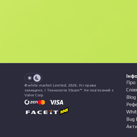
F
N
$9.08
StatTrak
See all offers
Зношування
Назва
Патерн
Наліпки
&
Чарм
Пр
See all offers
Інф
Про 
© white.market Limited, 2026, Усі права
Спів
захищено. | Технологія Steam™. Не пов’язаний з
Valve Corp.
Blog
Реф
Whit
Bug 
Акти