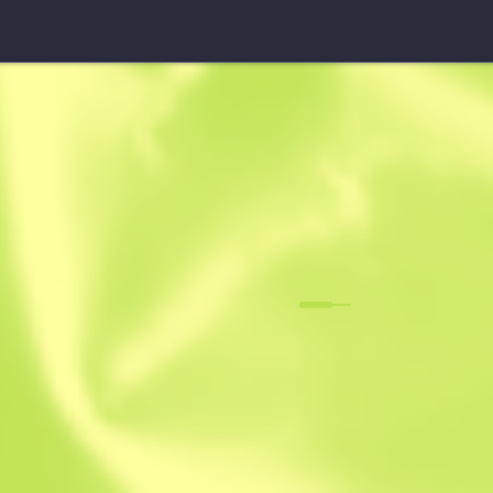
УСП-С
Вартовий
F
N
0.0441
$
9.7
-
16
$
11.65
Anonymous sh
Учасник з: 02.0