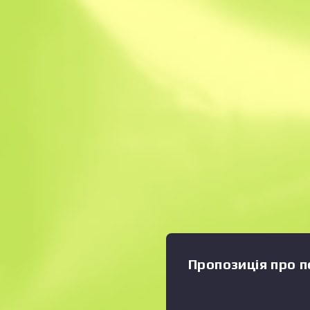
Миттєвий продаж
Опис
Улюбленець гравців у Count
беззвучний пістолет УСП м
глушник, який дозволяє зді
малою віддачею та без зай
Збільшити графік
:
Пофарбовано синім кобаль
трафарету на магазин нане
спецпризначенців. «Можу с
витягти сімох, чи я можу зро
врятувати всіх десятьох… 
Кочінеро, спеціаліст із пор
Колекція «Фенікс» The Phoen
Пропозиція про п