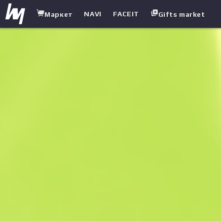
NAVI
FACEIT
Маркет
Gifts market
white.market
/
Пістолети
/
USP-S
/
Вартовий