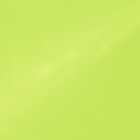
Схожі пропозиції
StatTrak
B
S
$3.65
W
W
$3.83
F
T
$3.55
M
W
$6.61