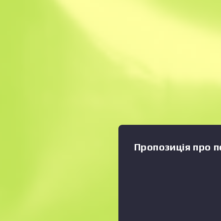
Миттєвий продаж
Опис
Улюбленець гравців у Count
беззвучний пістолет УСП м
глушник, який дозволяє зді
малою віддачею та без зай
Збільшити графік
:
акценти надають зброї фут
«Імоґен був попереднім Фен
— Гакслі, «Змагання» Колек
Пропозиція про п