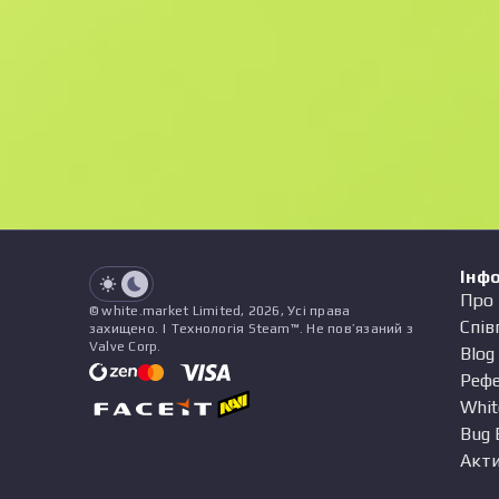
F
N
$58.42
StatTrak
See all offers
Зношування
Назва
Патерн
Наліпки
&
Чарм
Пр
See all offers
Інф
Про 
© white.market Limited, 2026, Усі права
Спів
захищено. | Технологія Steam™. Не пов’язаний з
Valve Corp.
Blog
Реф
Whit
Bug 
Акти