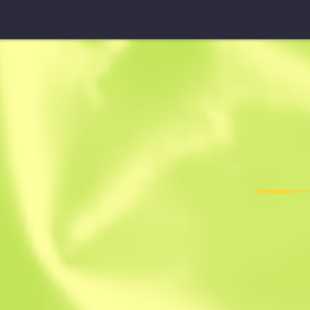
УСП-С
Сайрекс
F
T
0.2253
$
3.74
-
$
4.71
Anonymous sh
Учасник з: 04.0