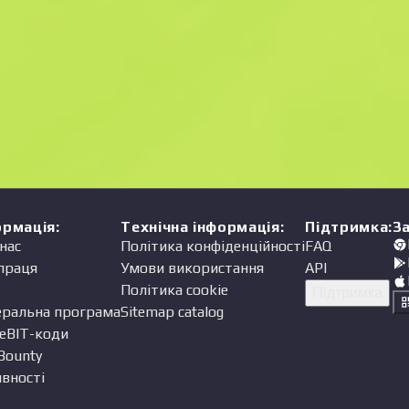
Ціна
одавець
ормація
:
Технічна інформація
:
Підтримка
:
З
нас
Політика конфіденційності
FAQ
праця
Умови використання
API
Політика cookie
Підтримка
еральна програма
Sitemap catalog
eBIT-коди
Bounty
вності