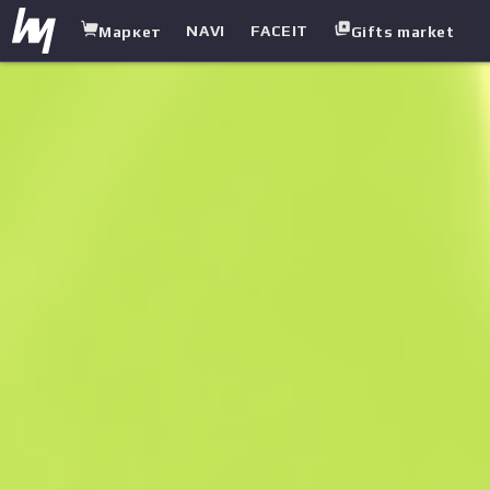
NAVI
FACEIT
Маркет
Gifts market
white.market
/
Пістолети
/
USP-S
/
Сайрекс