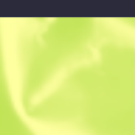
УМП-45 (СтатТрек™)
Залізні квіт
B
S
0.5898
$
3.63
-
$
6.93
Anonymous sh
Учасник з: 10.0