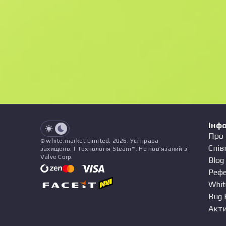
F
N
$8.19
StatTrak
See all offers
Зношування
Назва
Патерн
Наліпки
&
Чарм
Пр
See all offers
Інф
Про 
© white.market Limited, 2026, Усі права
Спів
захищено. | Технологія Steam™. Не пов’язаний з
Valve Corp.
Blog
Реф
Whit
Bug 
Акти