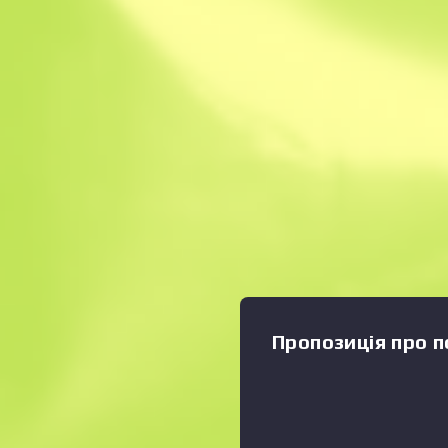
Миттєвий продаж
Опис
Цей предмет забезпечуєть
СтатТрек™, яка відстежує п
власника. Гидке каченя в р
Збільшити графік
:
кулеметів, УМП45, має єди
магазин. Загалом же це чу
автоматична зброя для бл
візерунок у вигляді похова
кольору. На пам’ять Колекці
Пропозиція про п