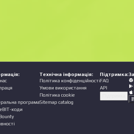
Ціна
одавець
ормація
:
Технічна інформація
:
Підтримка
:
З
нас
Політика конфіденційності
FAQ
праця
Умови використання
API
Політика cookie
Підтримка
еральна програма
Sitemap catalog
eBIT-коди
Bounty
вності