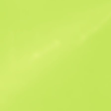
Схожі пропозиції
StatTrak
B
S
$3.63
W
W
$5.22
F
T
$3.81
M
W
$5.45