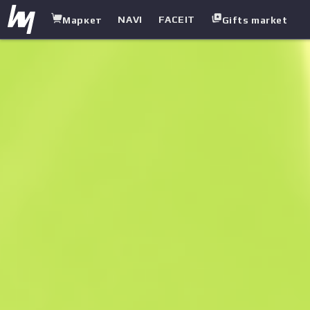
NAVI
FACEIT
Маркет
Gifts market
white.market
/
Пістолети-кулемети
/
UMP-45
/
Залізні квіти