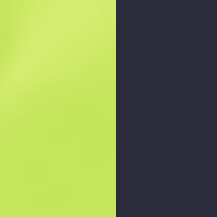
Збільшити графік
: