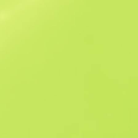
Схожі пропозиції
StatTrak
B
S
$16.62
W
W
$17.1
F
T
$19.2
M
W
$37.04
F
N
$106.62