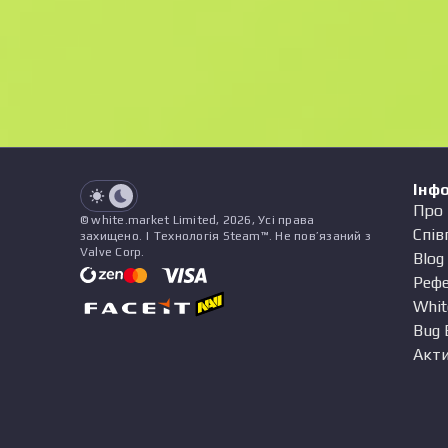
StatTrak
See all offers
Зношування
Назва
Патерн
Наліпки
&
Чарм
Пр
See all offers
Інф
Про 
© white.market Limited, 2026, Усі права
Спів
захищено. | Технологія Steam™. Не пов’язаний з
Valve Corp.
Blog
Реф
Whit
Bug 
Акти