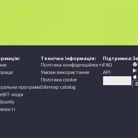
Ціна
одавець
ормація
:
Технічна інформація
:
Підтримка
:
З
нас
Політика конфіденційності
FAQ
праця
Умови використання
API
Політика cookie
Підтримка
еральна програма
Sitemap catalog
eBIT-коди
Bounty
вності