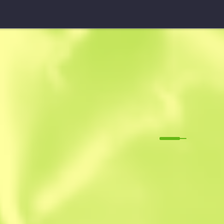
Ґлок-18 (СтатТрек™)
Атака смак
M
W
0.1316
$
36.45
$
51.95
Anonymous sh
Учасник з: 19.0