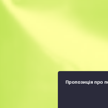
Миттєвий продаж
Опис
Цей предмет забезпечуєть
СтатТрек™, яка відстежує п
власника. Пістолет «Ґлок-1
раунду. Він може стріляти с
буде найбільш ефективним
бронежилета. Нанесено зо
залиті пластиком об’їдки.
у відповідь Колекція опера
Іграшковий пістолет
Пропозиція про п