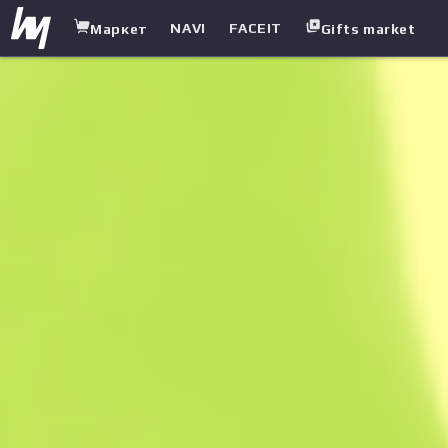
NAVI
FACEIT
Маркет
Gifts market
white.market
/
Пістолети
/
Glock-18
/
Атака смаколиків