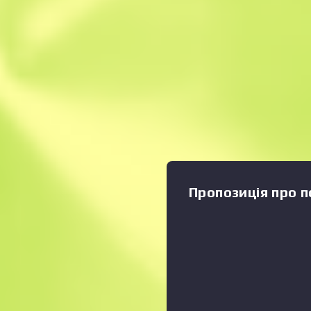
Миттєвий продаж
Опис
Гидке каченя в родині піст
УМП45, має єдиний недолік
Загалом же це чудова уні
зброя для ближнього бою.
візерунок компонентів дви
вигляд…» Колекція «Vertigo
Пропозиція про п