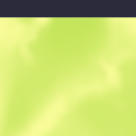
УМП-45 (Сувенір)
Механізм
B
S
0.4763
$
1.46
-
$
2.80
Anonymous sh
Учасник з: 07.0