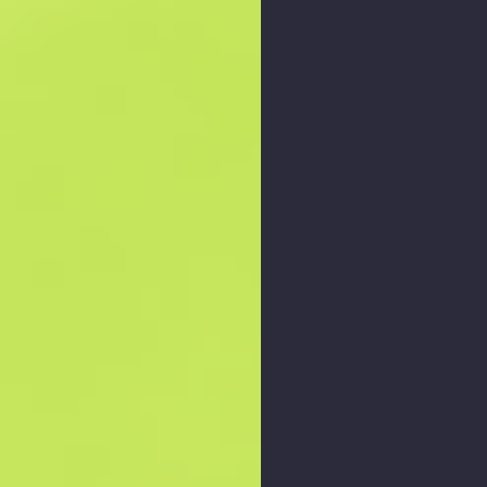
Збільшити графік
: