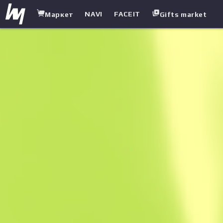
NAVI
FACEIT
Маркет
Gifts market
white.market
/
Пістолети-кулемети
/
UMP-45
/
Механізм