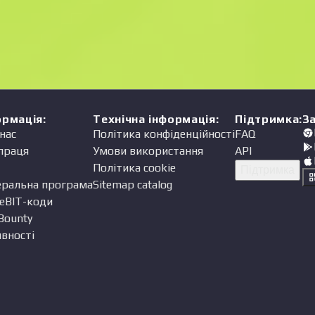
Ціна
одавець
ормація
:
Технічна інформація
:
Підтримка
:
З
нас
Політика конфіденційності
FAQ
праця
Умови використання
API
Політика cookie
Підтримка
еральна програма
Sitemap catalog
eBIT-коди
Bounty
вності