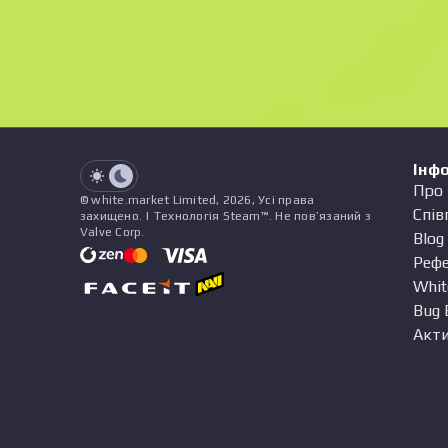
See all offers
Зношування
Назва
Патерн
Наліпки
&
Чарм
Пр
See all offers
Інф
Про 
© white.market Limited, 2026, Усі права
Спів
захищено. | Технологія Steam™. Не пов’язаний з
Valve Corp.
Blog
Реф
Whit
Bug 
Акти