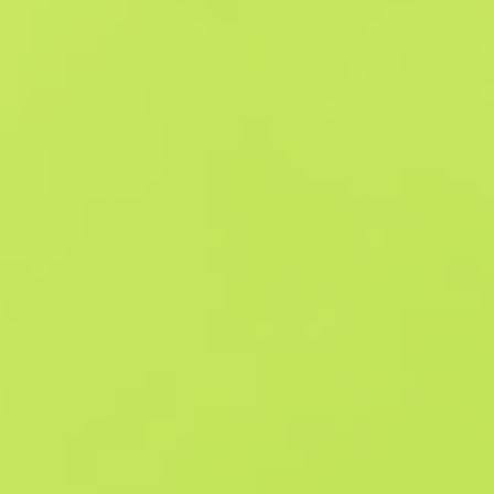
Схожі пропозиції
Souvenir
B
S
$1.45
W
W
$1.44
F
T
$1.1
M
W
$1.53
F
N
$1.76
Souvenir