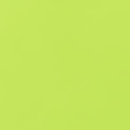
Схожі пропозиції
Souvenir
B
S
$7.77
W
W
$8.08
F
T
$8.52
M
W
$31.44
F
N
-
Souvenir