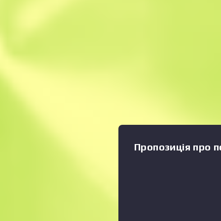
Миттєвий продаж
Опис
Гидке каченя в родині піст
УМП45, має єдиний недолік
Загалом же це чудова уні
зброя для ближнього бою.
балончиком нанесено малюн
радіологічної небезпеки. К
Collection
Пропозиція про п