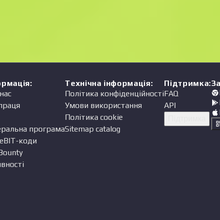
Ціна
одавець
ормація
:
Технічна інформація
:
Підтримка
:
З
нас
Політика конфіденційності
FAQ
праця
Умови використання
API
Політика cookie
Підтримка
еральна програма
Sitemap catalog
eBIT-коди
Bounty
вності