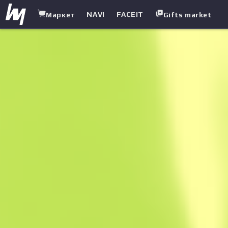
NAVI
FACEIT
Маркет
Gifts market
white.market
/
Пістолети-кулемети
/
UMP-45
/
Радіоактивні опади