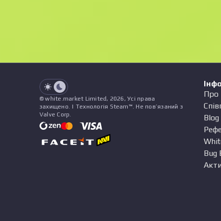
See all offers
Зношування
Назва
Патерн
Наліпки
&
Чарм
Пр
See all offers
Інф
Про 
© white.market Limited, 2026, Усі права
Спів
захищено. | Технологія Steam™. Не пов’язаний з
Valve Corp.
Blog
Реф
Whit
Bug 
Акти