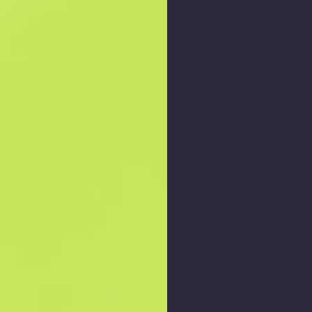
Збільшити графік
: