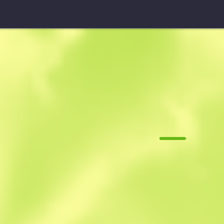
УМП-45 (Сувенір)
Радіоактив
M
W
0.1474
$
31.44
$
35.37
Anonymous sh
Учасник з: 27.0