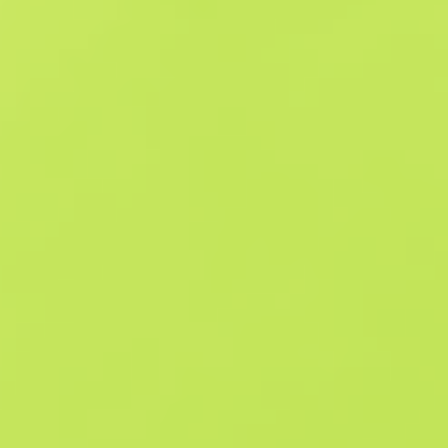
Схожі пропозиції
Souvenir
B
S
$8.38
W
W
$16.09
F
T
$8.53
M
W
$36.98
F
N
$791.56
Souvenir