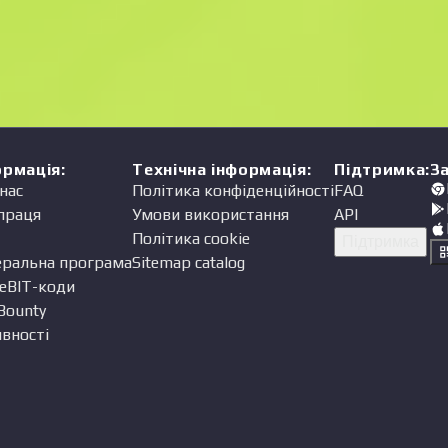
Ціна
одавець
ормація
:
Технічна інформація
:
Підтримка
:
З
нас
Політика конфіденційності
FAQ
праця
Умови використання
API
Політика cookie
Підтримка
еральна програма
Sitemap catalog
eBIT-коди
Bounty
вності