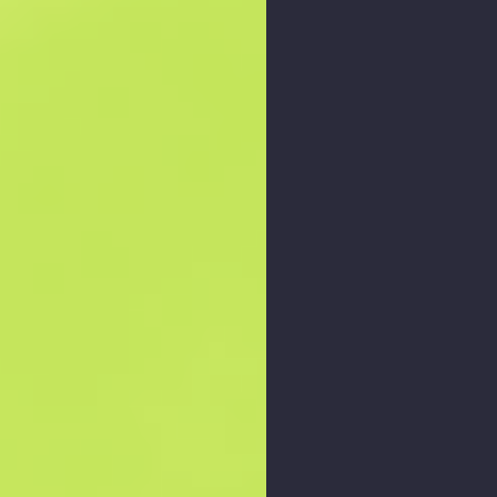
Збільшити графік
: