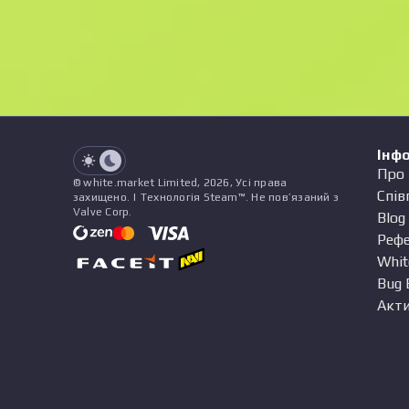
See all offers
Зношування
Назва
Патерн
Наліпки
&
Чарм
Пр
See all offers
Інф
Про 
© white.market Limited, 2026, Усі права
Спів
захищено. | Технологія Steam™. Не пов’язаний з
Valve Corp.
Blog
Реф
Whit
Bug 
Акти