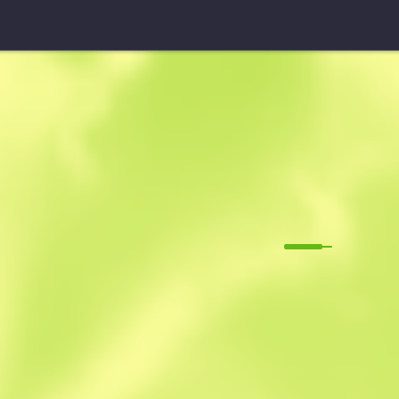
П90 (Сувенір)
Радіоактив
M
W
0.1335
$
36.98
$
39.79
Anonymous sh
Учасник з: 25.0