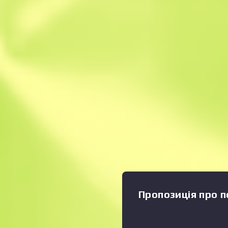
Миттєвий продаж
Опис
Цей предмет нагадує про 
Атланта 2017». Цей предмет
стадії Груповий етап між FaZe
також підписаний гравцем 
найбільш цінним гравцем у
впізнаваний за унікальним
— це чудова зброя для стрі
високій місткості магазина 
Аерозольним балончиком 
вигляді знаку радіологічно
«Nuke» The Nuke Collection
Пропозиція про п