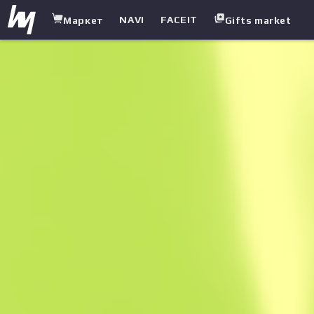
NAVI
FACEIT
Маркет
Gifts market
white.market
/
Пістолети-кулемети
/
P90
/
Радіоактивні опади