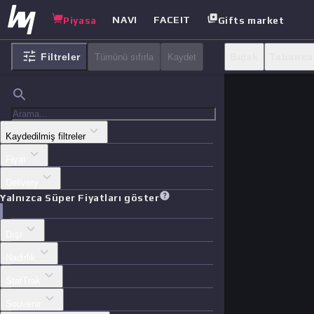
NAVI
FACEIT
Piyasa
Gifts market
Filtreler
Bıçak
Tabanca
Tümünü sıfırla
Kaydet
Kaydedilmiş filtreler
Fiyat
Delivery
Yalnızca Süper Fiyatları göster
Dışı
Nadirlik
StatTrak
Souvenir