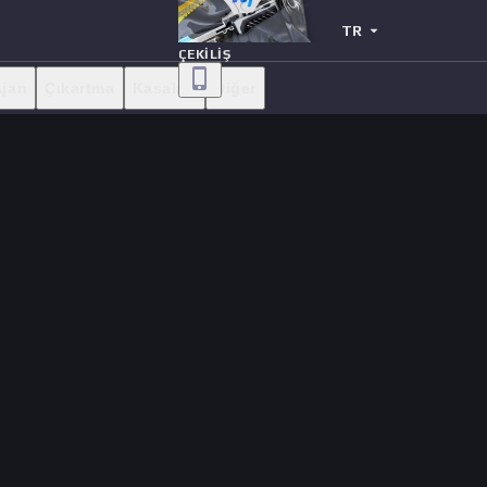
TR
ÇEKILIŞ
Ajan
Çıkartma
Kasaları
Diğer