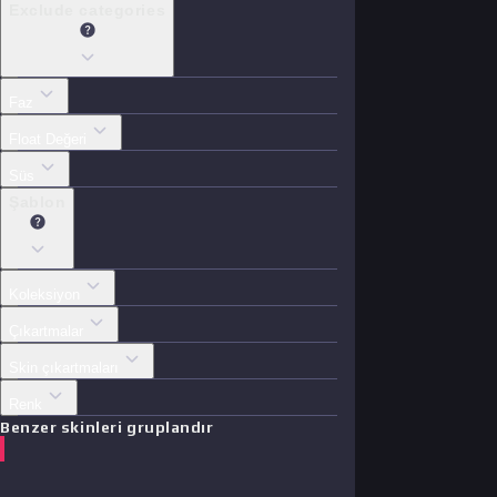
Exclude categories
Faz
Float Değeri
Süs
Şablon
Koleksiyon
Çıkartmalar
Skin çıkartmaları
Renk
Benzer skinleri gruplandır