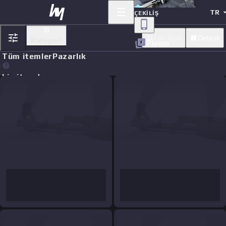
TR
ÇEKILIŞ
Lite Mod
Detaylı
Kategori
Piyasa
Tüm itemler
Pazarlık
Limit orders